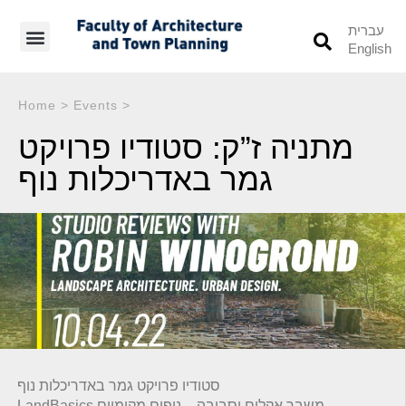
עברית
English
Students’ Info
Student’s Works
Home
>
Events
>
מתניה ז”ק: סטודיו פרויקט
גמר באדריכלות נוף
סטודיו פרויקט גמר באדריכלות נוף
LandBasics משבר אקלים וסביבה _ נופים מקומיים