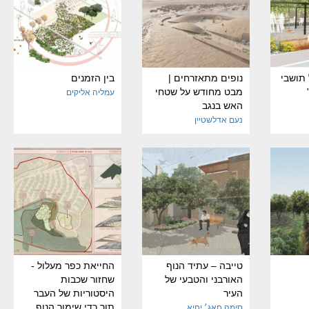
 תושבי
נופים מתאזרחים |
בין הזמנים
מבט מחודש על שטחי
עמליה אליקים
האש בנגב
נעם אדלשטיין
טייבה – עתיד הנוף
החייאת כפר מעלול -
האורבני והטבעי של
שחזור שכבות
העיר
היסטוריות של העבר
תוך כדי שימור הנוף
סימה חאג׳ יחיא