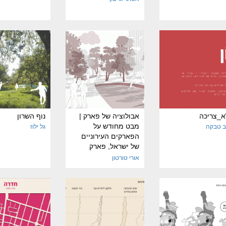
א_צריכה
אבולוציה של פארק |
נוף השרון
מבט מחודש על
ב טבקה
גל ילוז
הפארקים העירוניים
של ישראל, פארק
הירקון כמקרה בוחן
אורי טורטון