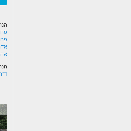
הנח
פרו
פרו
אדר'
אדר
הנח
ד"ר