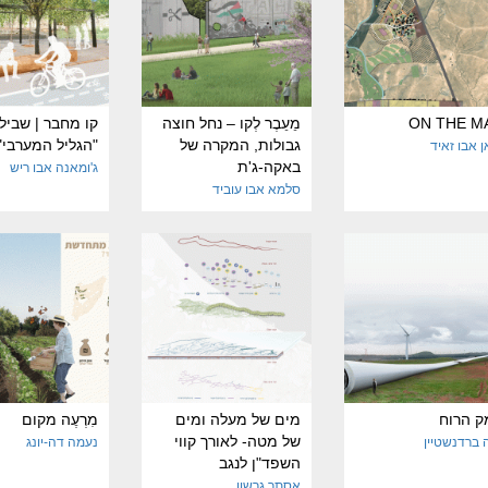
ON THE M
מֵעֵבֶר לְקו – נחל חוצה
קו מחבר | שביל
גבולות, המקרה של
"הגליל המערבי"
ן אבו זאיד
באקה-ג'ת
ג'ומאנה אבו ריש
סלמא אבו עוביד
ק הרוח
מים של מעלה ומים
מִרְעֶה מקום
של מטה- לאורך קווי
 ברדנשטיין
נעמה דה-יונג
השפד"ן לנגב
אסתר גרשון