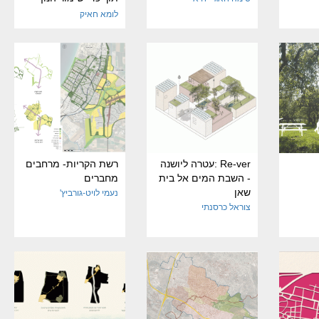
הקיים כיום
לומא חאיק
Re-ver :עטרה ליושנה
רשת הקריות- מרחבים
- השבת המים אל בית
מחברים
שאן
נעמי לויט-גורביץ'
צוראל כרסנתי