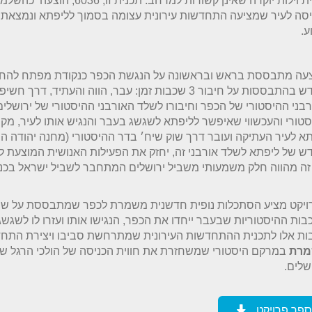
ובניית וילות יוקרה שאינן קשורות למרחב. תכנית זו
סה לעיר שמציעה התחדשות עירונית עצומה בסמוך לליפתא ונמצאת
ע.
עה מתבססת בראש ובראשונה על הנגשת הכפר כנקודת מפתח להח
מחדש בהתבססות על חיבור 3 שכבות זמן: עבר, הווה והעתיד, דרך
בני ההיסטורי של הכפר וחיבורו לשלד האורבני ההיסטורי של ירושלים.
טורי והעכשווי שאיפשר לליפתא לשגשג בעבר והנגיש אותו לעיר, מק
א לעיר העתיקה ועובר דרך שוק שיח׳ בדר ההיסטורי (מחנה יהודה היו
 של ליפתא לשלד אורבני זה, יחזק את הפעילות האנושית המוצעת ל
זה מהווה חלק משמעותי משביל ירושלים המתחבר לשביל ישראל בכני
ויקט מציע הסתכלות נופית חדשנית משמרת לכפר שמתבססת על שימ
ות ההיסטוריות שבעבר ייחדו את הכפר, הנגישו אותו ועזרו לו לשגשג,
ת אלו לתכנית ההתחדשות העירונית שמתרחשת סביבו ויצירת התחדש
רת
במרקם היסטורי שמשחזרת את חווית הכניסה של הולכי הרגל שע
שלים.
ספר פרויקט