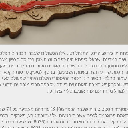
חות, גירוש, הרס, והתנחלות… אלו הגלגולים שעברו הכפרים הפלסט
שים במדינת ישראל. ליפתא הינו כפר נטוש השוכן בכניסה הצפון מער
לים הטומן בתוכו מספר רב של בתי מגורים מקוריים (המחוררים בעק
ר הגגות שהתרחשה בשנות השבעים), בנוסף למעיין, טרסות חקלאיות
 שמור בחלקו. הכפר הינו הכפר ההיסטורי השלם היחיד שמעולם לא יו
, ובכך קפא בצורה האותנטית ביותר של כפר הררי מזרח ים-תכוני,
 למודל מיוחד עם ערך אוניברסלי יוצא דופן.
ההיסטוריה הסטטוט
מת פרוגרמה לכפר. עשרות הצעות של שמורת טבע, פארקים ותכניות
למחיקת הקיים, עד לתכנית האחרונה המאושרת (036