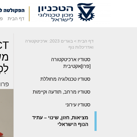
דף הבית
פק
דף הבית
>
בוגרים 2023: ארכיטקטורה
ואדריכלות נוף
מש
סטודיו ארכיטקטורה
לִפְ
[פרו]אקטיבית
סטודיו טכנולוגיה מחוללת
פרויק
סטודיו מרחב, תודעה וקיימות
סטודיו עירוני
מציאות, חזון, שינוי – עתיד
הנוף הישראלי