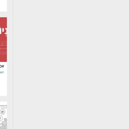
#ל
יוא