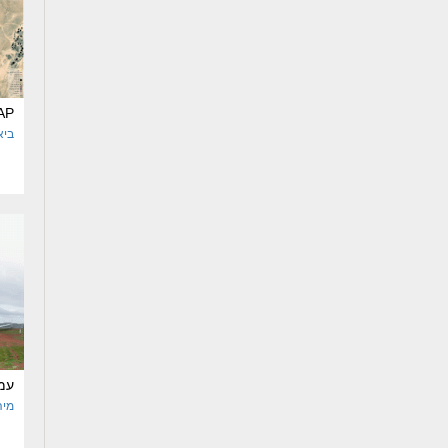
AP
ביא
עמ
מיה