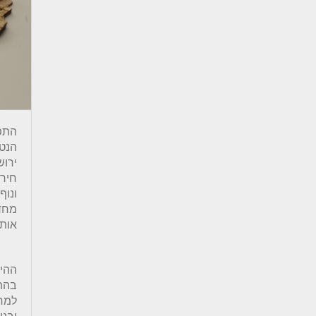
התפת
הנטו
ירוש
חירו
ונוף
מחדש
אותו
בהתא