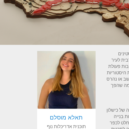
ינים
בית לעיר
בות פעולת
 היסטוריות
שב או נהרס
 מה שהפך
ורית שעבר הכפר מ1948 עד היום מצביעה על 74 שנה של כישלון
 בנייה
תאלא מוסלם
6) שמציעה הרס מוחלט לכפר
תוכנית אדריכלות נוף