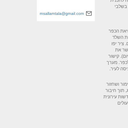
, 6036, הוצעה כהשלמה לתכנית
 בשלבי
msallamtala@gmail.com
יאת הכפר
 חשיפת השלד
 ציר יפו
שר את
ם). קישור
כפר. מערך
סה לעיר.
ור ושחזור
 תוך חיבור
ות עירונית
ולים