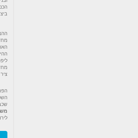
הכני
ביצו
ההצ
האור
ההיס
ליפת
מחדש
ציר 
הפר
השכב
שכבו
משמ
לירו