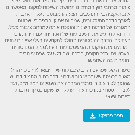
מחדש את התשתית ההיסטורית הקיימת. לצד זאת, הוא מציע
פיתוח מרחבי חוץ המחזקים תחושת השייכות למקום ומאפשרים
אינטראקציה בין התושבים. הצעה זו מבוססת על התערבות
לאורך הדרך ההיסטורית, שמהווה את קו התפר בין שכונות
המגורים של הדתות השונות והופכת אותה למרחב ציבורי פעיל.
דרך זאת תדגיש את השכבתיות של העיר יחד עם חיזוק מרכזה
העתיקה. הדרך ההיסטורית תחולק למקטעים בעלי אפיונים שונים
המדמים את התקופות המשמעותיות: העות'מנית, המנדטורית
והעכשווית. בכל תקופה, התכנון שם דגש על שפה עיצובית
וחומרית בה השתמשו.
סיפורה של שפרעם והרב שכבתיות שלה יבואו לידי ביטוי החל
מאזור הכניסה שעובר שיפור ושדרוג, דרך רחוב מחמוד דרוויש
שהופך לציר ציבורי מרכזי המחייה את העסקים המקומיים, ועד
ללב ההיסטורי במרכז העיר העתיקה שישוקם כמוקד תרבות
תיירות ופנאי.
ספר פרויקט