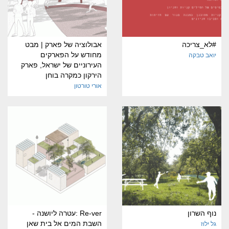
#לא_צריכה
אבולוציה של פארק | מבט
מחודש על הפארקים
יואב טבקה
העירוניים של ישראל, פארק
הירקון כמקרה בוחן
אורי טורטון
נוף השרון
Re-ver :עטרה ליושנה -
השבת המים אל בית שאן
גל ילוז