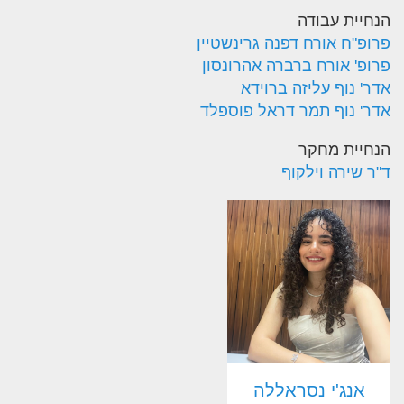
הנחיית עבודה
פרופ"ח אורח דפנה גרינשטיין
פרופ' אורח ברברה אהרונסון
אדר' נוף עליזה ברוידא
אדר' נוף תמר דראל פוספלד
הנחיית מחקר
ד"ר שירה וילקוף
אנג'י נסראללה