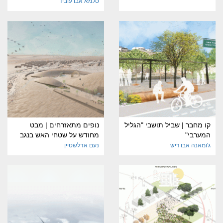
סלמא אבו עוביד
קו מחבר | שביל תושבי "הגליל
נופים מתאזרחים | מבט
המערבי"
מחודש על שטחי האש בנגב
ג'ומאנה אבו ריש
נעם אדלשטיין