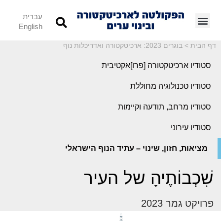
עברית
English
דף הבית
>
בוגרים 2023: ארכיטקטורה ואדריכלות נוף
סטודיו ארכיטקטורה [פרו]אקטיבית
סטודיו טכנולוגיה מחוללת
סטודיו מרחב, תודעה וקיימות
סטודיו עירוני
מציאות, חזון, שינוי – עתיד הנוף הישראלי
שִׁכְבוֹתֶיהָ של העיר
פרויקט גמר 2023