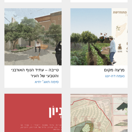
מִרְעֶה מקום
טייבה – עתיד הנוף האורבני
והטבעי של העיר
נעמה דה-יונג
סימה חאג׳ יחיא