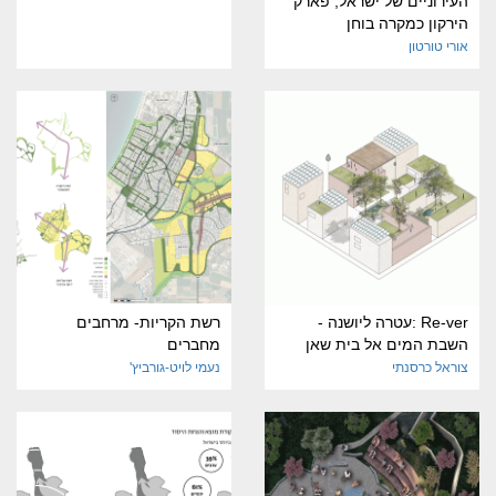
העירוניים של ישראל, פארק
הירקון כמקרה בוחן
אורי טורטון
Re-ver :עטרה ליושנה -
רשת הקריות- מרחבים
השבת המים אל בית שאן
מחברים
צוראל כרסנתי
נעמי לויט-גורביץ'