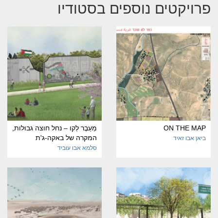
פרויקטים נוספים בסטודיו
ON THE MAP
מֵעֵבֶר לְקו – נחל חוצה גבולות,
המקרה של באקה-ג'ת
ביאן אבו זאיד
סלמא אבו עוביד