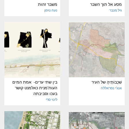
מסע אל תוך השבר
משבר זהות
גיל מנבר
נעה נוימן
שִׁכְבוֹתֶיהָ של העיר
בין שתי ערים- אמת המים
העות'מנית כאלמנט קושר
אנג'י נסראללה
בעכו וסביבתה
לינוי סרי