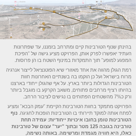
בהינתן שנוף הטורבינות קיים ומתרחב בזמננו, עד שפתרונות
העתיד יאפשרו לפרק אותן, הפרויקט מציע גישה של "הפיכת
המפגע למופע" תוך התמקדות במינוף השטח בו הן פרוסות.
רמת הגולן מהווה את אחד מאזורי שיא הפוטנציאל לייצור אנרגיה
מרוח בישראל ועל כן הוקמו בה בשנתיים האחרונות חוות
הטורבינות הגדולות ביותר בארץ. על אף שהגולן ייחודי בארצנו
בהיותו רציף מרחבים פתוחים, משאב הקרקע בו מוגבל ביותר
ורק כ7% מהשטחים הפתוחים בו נגישים לציבור הרחב.
הפרויקט מתמקד בחוות הטורבינות הקיימת "עמק הבכא" ומציע
לפתח אותה למוקד תיירותי בו הטורבינות הופכות לחגיגה.
נוף
הטורבינות טומן בחובו איכויות ייחודיות: עמידה תחת
טורבינה בגובה 125 מטר ובתוך "יער" עצום של טורבינות
כאלו, היא חוויה מגמדת ומרשימה. באותה נשימה,