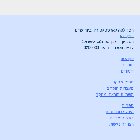
הפקולטה לארכיטקטורה ובינוי ערים
בניין סגו
הטכניון – מכון טכנולוגי לישראל
קריית הטכניון, חיפה 3200003
פקולטה
תוכניות
לימודים
מרכזי מחקר
מעבדות חוקרים
תשתיות הוראה ומחקר
ספרייה
מידע לסטודנטים
בעלי תפקידים
הצהרת נגישות