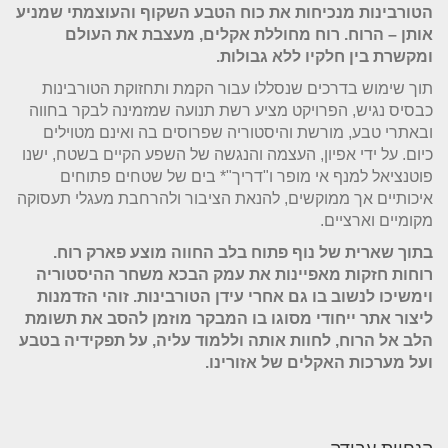
הטורבינות מנכיחות את כוח הטבע השקוף והעוצמתי שמניע
אותן – הרוח. רוח מחוללת אקלים, מעצבת את העולם
ומקשרת בין חלקיו ללא גבולות.
תוך שימוש בדרכים שנסללו עבור הקמת ותחזוקת הטורבינות
כבסיס נגיש, הפרויקט מציע רשת תנועה שמזמינה לבקר בחווה
ובאתרי טבע, מורשת והיסטוריה שפרוסים בה ואינם מטוילים
כיום. על ידי אפיון, העצמה והנגשה של השפע הקיים בשטח, ישנו
פוטנציאל למנף אי מופר ו"דריך"* בים של שטחים פתוחים
איכותיים אך ממוקשים, להנאת הציבור ולהרחבת מעגלי תעסוקה
מקומיים וארציים.
בתוך שארית של נוף פתוח בלב החווה מוצע פארק רוח.
רוחות חזקות מאפיינות את עמק הבכא משחר ההיסטוריה
וימשיכו לנשוב בו גם אחרי עידן הטורבינות. זוהי הזדמנות
ליצור אתר ייחודי מסוגו בו המבקר מוזמן להסב את תשומת
הלב אל הרוח, לחוות אותה וללמוד עליה, על תפקידיה בטבע
ועל מערכות האקלים של אזורינו.