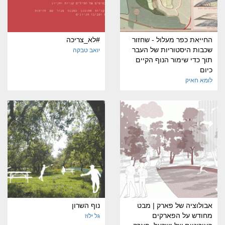
החייאת כפר מעלול - שחזור
#לא_צריכה
שכבות היסטוריות של העבר
יואב טבקה
תוך כדי שימור הנוף הקיים
כיום
לומא חאיק
אבולוציה של פארק | מבט
נוף השרון
מחודש על הפארקים
גל ילוז