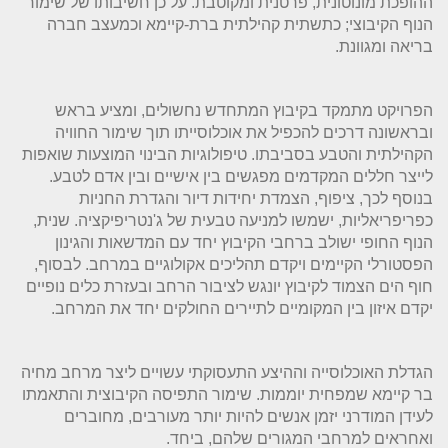
ההופכת מונוטונית, פרטנית ומקוטבת. על כן חשיבותו של שימור
הנוף הקיבוצי; כתשתית קהילתית ברת-קיימא וכמעצב חברה
בריאה ומגוונת.
הפרויקט מתמקד בקיבוץ המתחדש נחשולים, ומציע בראש
ובראשונה דרכים להכפיל את אוכלוסייתו תוך שימור החוויה
הקהילתית והטבע בסביבתו. טיפולוגיות הבינוי המוצעות שואפות
לייצר חללים המקדמים מפגשים בין אישיים ובין אדם לטבע.
בנוסף לכך, ציפוף, הצמדת יחידות דיור והגדרת החניות
כפריפריאליות, ישמשו למניעה טבעית של ג'נטריפיקציה. שנית,
הנוף החופי ישולב ברחבי הקיבוץ יחד עם המדשאות והגינון
הפסטורלי הקיימים ויקדם תהליכים אקולוגיים במרחב. לבסוף,
חוף הים הצמוד לקיבוץ יונגש לציבור הרחב ובעזרת כלים נופיים
יקדם איזון בין המקומיים לתיירים החולקים יחד את המרחב.
הגדלת האוכלוסייה וההיצע התעסוקתי עשויים ליצר מרחב מחיה
בר קיימא שמפחית יוממות. שימור התפיסה הקיבוצית והתאמתו
לעידן המודרני יזמן אנשים להיות יותר מעורבים, מחוברים
ואחראים למרחבי המגורים שלהם, ביחד.