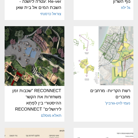
נוף השרון
Re-ver :עטרה ליושנה -
השבת המים אל בית שאן
גל ילוז
צוראל כרסנתי
רשת הקריות- מרחבים
RECONNECT "שכבות זמן
מחברים
משחזרות את הקשר
ההיסטורי בין לִפְתָא
נעמי לויט-גורביץ'
לירושלים" RECONNECT
תאלא מוסלם