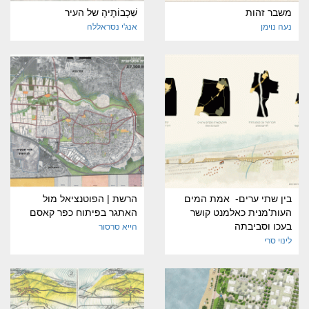
משבר זהות
שִׁכְבוֹתֶיהָ של העיר
נעה נוימן
אנג'י נסראללה
בין שתי ערים- אמת המים
הרשת | הפוטנציאל מול
העות'מנית כאלמנט קושר
האתגר בפיתוח כפר קאסם
בעכו וסביבתה
הייא סרסור
לינוי סרי