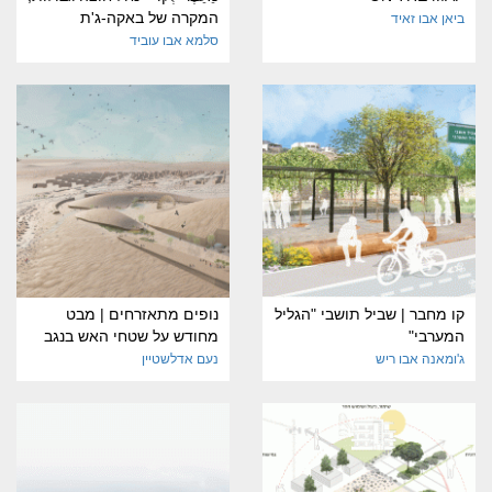
המקרה של באקה-ג'ת
ביאן אבו זאיד
סלמא אבו עוביד
קו מחבר | שביל תושבי "הגליל
נופים מתאזרחים | מבט
המערבי"
מחודש על שטחי האש בנגב
ג'ומאנה אבו ריש
נעם אדלשטיין