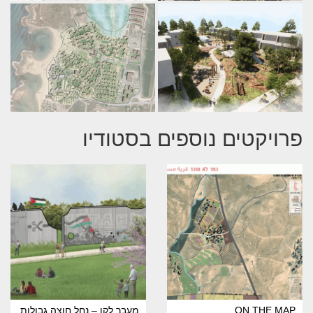
פרויקטים נוספים בסטודיו
ON THE MAP
מֵעֵבֶר לְקו – נחל חוצה גבולות,