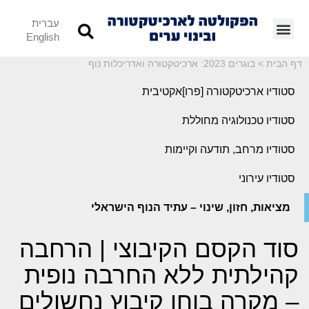
עברית
English
דף הבית
>
בוגרים 2023: ארכיטקטורה ואדריכלות נוף
סטודיו ארכיטקטורה [פרו]אקטיבית
סטודיו טכנולוגיה מחוללת
סטודיו מרחב, תודעה וקיימות
סטודיו עירוני
מציאות, חזון, שינוי – עתיד הנוף הישראלי
סוד הקסם הקיבוצי | הרחבה
קהילתית ללא החרבה נופית
– מקרה בוחן קיבוץ נחשולים