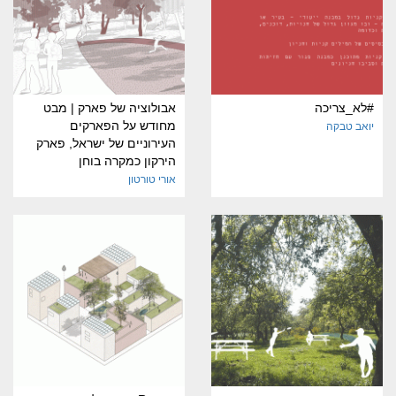
#לא_צריכה
אבולוציה של פארק | מבט
מחודש על הפארקים
יואב טבקה
העירוניים של ישראל, פארק
הירקון כמקרה בוחן
אורי טורטון