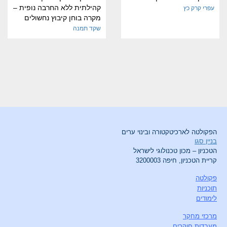
קהילתית ללא החרבה נופית –
עפרי קרק כץ
מקרה בוחן קיבוץ נחשולים
שקד תמנה
הפקולטה לארכיטקטורה ובינוי ערים
בניין סגו
הטכניון – מכון טכנולוגי לישראל
קריית הטכניון, חיפה 3200003
פקולטה
תוכניות
לימודים
מרכזי מחקר
מעבדות חוקרים