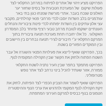
הפרויקט מציע זיהוי של אתרים לפיתוח במרחב החקלאי לצד
פעולות שיקום של המערכת הטבעית על בסיס שחזור יער
האלונים שנכח בעבר. אתרי מורשת שנזנחו כגון בתי באר
עות'מניים בלב השדות יוסבו לכדי מרחבי פנאי קהילתיים, מקבצי
עצי אלון עתיקים בין השדות יפותחו לכדי פינות ציבוריות והנחלים
העונתיים ישוקמו לטובת מרחב טבעי רציף ומיוחד בלב המסדרון
האקולוגי. כל אלו יחוברו תחת מערכת תנועה ציבורית בתוך
המרקם החקלאי ע"י חיבורים לצירי תנועה נבחרים בין היישובים
ובין המוקדים הפזורים בשטח.
בכך, הפרויקט שואף לייצא את פעילויות הפנאי והשגרה אל עבר
השטח הפתוח ולחזק את הקשר שבין הקהילה המקומית לנוף.
הפרויקט מתמקד בתפר שבין העיר נתניה לשטח החקלאי
ממזרח, אזור שעתיד להכיל בינוי נרחב לצד אתר נופש
מטרופוליני.
הפרויקט שואף לשמר את הצביון הכפרי לצד הפיתוח, לחזק את
זיקת הקהילה לנוף המקומי ולהדגיש את ערכי הנוף וההיסטוריה
הטמונים בנוף כבסיס למרקם העירוני המתפתח.