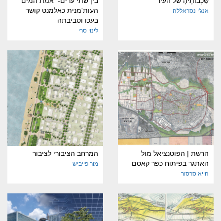
שִׁכְבוֹתֶיהָ של העיר
בין שתי ערים- אמת המים
העות'מנית כאלמנט קושר
אנג'י נסראללה
בעכו וסביבתה
לינוי סרי
הרשת | הפוטנציאל מול
המרחב הציבורי לציבור
האתגר בפיתוח כפר קאסם
מור פייביש
הייא סרסור