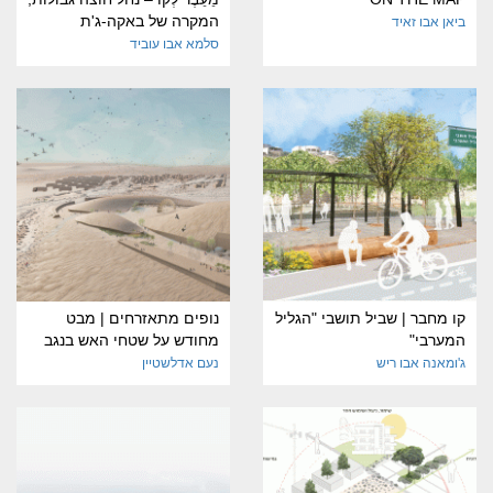
המקרה של באקה-ג'ת
ביאן אבו זאיד
סלמא אבו עוביד
קו מחבר | שביל תושבי "הגליל
נופים מתאזרחים | מבט
המערבי"
מחודש על שטחי האש בנגב
ג'ומאנה אבו ריש
נעם אדלשטיין