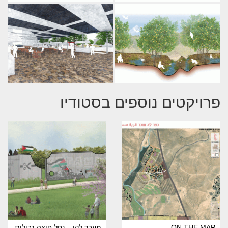
פרויקטים נוספים בסטודיו
ON THE MAP
מֵעֵבֶר לְקו – נחל חוצה גבולות,