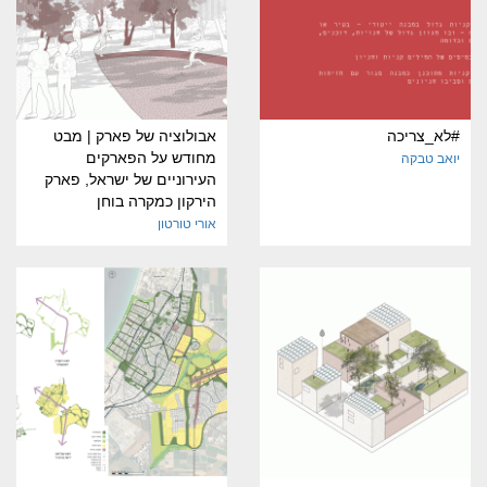
#לא_צריכה
אבולוציה של פארק | מבט
מחודש על הפארקים
יואב טבקה
העירוניים של ישראל, פארק
הירקון כמקרה בוחן
אורי טורטון