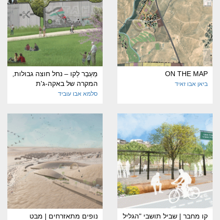
ON THE MAP
מֵעֵבֶר לְקו – נחל חוצה גבולות,
המקרה של באקה-ג'ת
ביאן אבו זאיד
סלמא אבו עוביד
קו מחבר | שביל תושבי "הגליל
נופים מתאזרחים | מבט