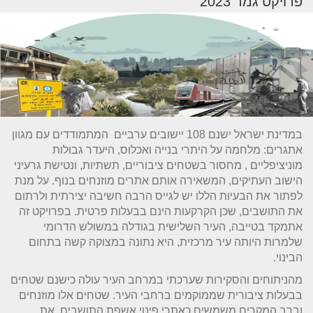
פרויקט גמר 2023
במדינת ישראל ישנם 108 יישובים ערביים המתמודדים עם מגוון
אתגרים: מלחמה על היתרי בנייה ואכלוס, היעדר גבולות
מוניציפליים , מחסור בשטחים ציבוריים, תשתיות, ונטישת גרעיני
הישוב העתיקים, המשאירה אותם אתרים מוזנחים בנוף. על מנת
לפתור את הבעיות הללו יש לגייס הרבה חשיבה יצירתית ולרתום
את התושבים, שכן הקרקעות הינם בבעלות פרטית. בפרויקט זה
אתמקד בטייבה, העיר השלישית בגודלה במשולש הדרומי
שלמרות היותה עיר מרכזית, היא נתונה במצוקה קשה בתחום
הבינוי.
מהניתוחים והסקירות שערכתי במרחב העיר עולה כישנם שטחים
בבעלות ציבורית שממוקמים ברחבי העיר. שטחים אלו מוזנחים
וברב המקרים משמשים כאתרי פינוי אשפת התושבים. את