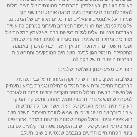
העוולה הזו ניתן וראוי לתקן. המרחבים המוזנחים של העיר יכולים
להפוך למרחבים עירוניים בעלי מראה אותנטי וחדשני תוך
שמירה על אלמנטים וויזואליים אדריכליים מקוריים של המבנים.
על מנת לממש את חזון שיפור המרחב העירוני במרקם כה עשיר
באדמות פרטיות, עלינו לגלות רגישות רבה. יש לאמץ המלצות של
מדריכים ומחקרים שבימנו את סוגיה זו לפנינו. הפקעת שטחים
ושכירת שטחים היא הכרחית, אך היא חייבת להיכרך באמונה
מהקהילה, תגמול הגון לבעלי השטחים המופקעים והתחשבות
בצרכים הייחודיים של הקהילה.
הפרויקט מציע תכנון בשלושה שלבים:
בשלב הראשון, פיתוח רשת ירוקה המותווית על גבי תשתית
הרחובות ההיסטורית אשר תמיד מתחילה ונגמרת ברגעין העתיק
של הישוב. הרשת תכלול מספר מוקדים ירוקים פתוחים לאורכם,
למטרת שימוש ציבורי, תרבות פנאי, מנוחה, ותעסוקה. המוקד
העיקרי יהיה הגרעין העתיק של העיר, אשר יזכה להתחדשות
עירונית וכך שטח שנטוש כיום ישמש לטובת הציבור. השלב השני
הוא ציפוף ובינוי, וכולל הקמת שכונות חדשות במזרח, אזורי פינוי
בינוי בגרעין העתיק של הישוב, הפקעת שטחים חקלאיים לטובת
בינוי והפחת חיים חדשים במבנים שננטשו בישוב. השלב