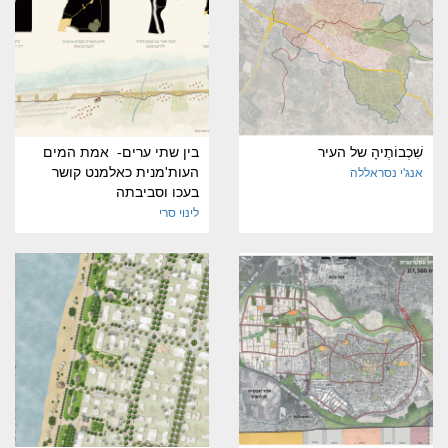
שִׁכְבוֹתֶיהָ של העיר
בין שתי ערים- אמת המים
העות'מנית כאלמנט קושר
אנג'י נסראללה
בעכו וסביבתה
לינוי סרי