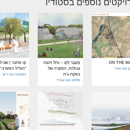
ויקטים נוספים בסטודיו
ON THE M
מֵעֵבֶר לְקו – נחל חוצה
קו מחבר | שביל
גבולות, המקרה של
"הגליל המערבי"
ן אבו זאיד
באקה-ג'ת
ג'ומאנה אבו ריש
סלמא אבו עוביד