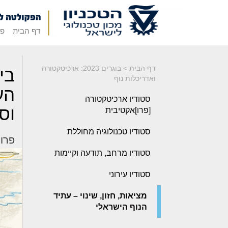
דף הבית
פק
דף הבית
>
בוגרים 2023: ארכיטקטורה
בי
ואדריכלות נוף
הע
סטודיו ארכיטקטורה
וס
[פרו]אקטיבית
סטודיו טכנולוגיה מחוללת
פרויק
סטודיו מרחב, תודעה וקיימות
סטודיו עירוני
מציאות, חזון, שינוי – עתיד
הנוף הישראלי