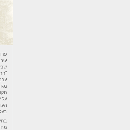
פרוי
עירו
שבעב
"התפ
ערב 
מגור
תקופ
על י
העוג
בעל
בחיפ
מחשי