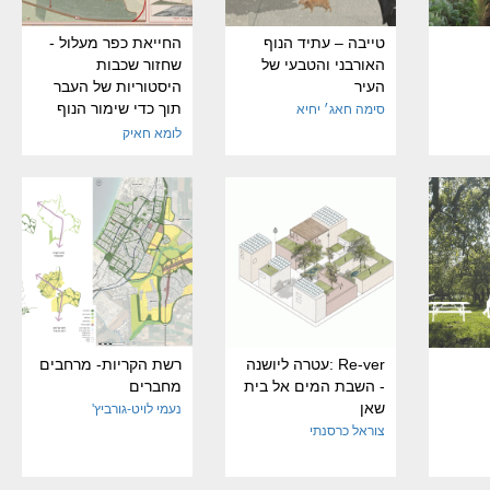
טייבה – עתיד הנוף
החייאת כפר מעלול -
האורבני והטבעי של
שחזור שכבות
העיר
היסטוריות של העבר
תוך כדי שימור הנוף
סימה חאג׳ יחיא
הקיים כיום
לומא חאיק
Re-ver :עטרה ליושנה
רשת הקריות- מרחבים
- השבת המים אל בית
מחברים
שאן
נעמי לויט-גורביץ'
צוראל כרסנתי