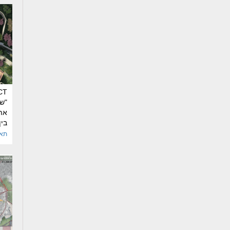
CT
"ש
את
בין
CT
תאל