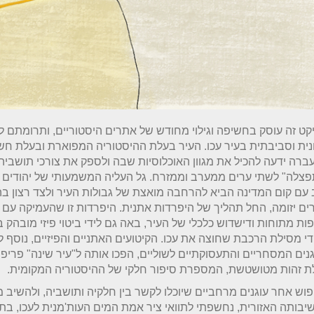
קט זה עוסק בחשיפה וגילוי מחודש של אתרים היסטוריים, ותרומתם
נית וסביבתית בעיר עכו. העיר בעלת ההיסטוריה המפוארת ובעלת חשי
רה ידעה להכיל את מגוון האוכלוסיות שבה ולספק את צורכי תושביה
צלה" לשתי ערים ממערב וממזרח. גל העליה המשמעותי של יהודים
עם קום המדינה הביא להרחבה מואצת של גבולות העיר ולצד רצון ב
ים יזומה, החל תהליך של היפרדות אתנית. היפרדות זו שהעמיקה עם
ות מתוחות ודישדוש כלכלי של העיר, באה גם לידי ביטוי פיזי מובהק ב
די מסילת הרכבת שחוצה את עכו. הקיטועים האתניים והפיזיים, נוסף 
נים המסחריים והתעסוקתיים לשוליים, הפכו אותה ל"עיר שינה" פריפ
ת זהות מטושטשת, המספרת סיפור חלקי של ההיסטוריה המקומית.
וש אחר עוגנים מרחביים שיוכלו לקשר בין חלקיה ותושביה, ולהשיב 
בותה האזורית, נחשפתי לתוואי ציר אמת המים העות'מנית לעכו, ב