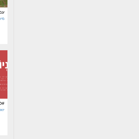
עמ
מיה
#ל
יוא