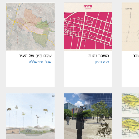
בר
משבר זהות
שִׁכְבוֹתֶיהָ של העיר
נעה נוימן
אנג'י נסראללה