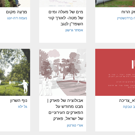
ק הרוח
מים של מעלה ומים
מִרְעֶה מקום
של מטה- לאורך קווי
 ברדנשטיין
נעמה דה-יונג
השפד"ן לנגב
אסתר גרשון
א_צריכה
אבולוציה של פארק |
נוף השרון
מבט מחודש על
ב טבקה
גל ילוז
הפארקים העירוניים
של ישראל, פארק
הירקון כמקרה בוחן
אורי טורטון