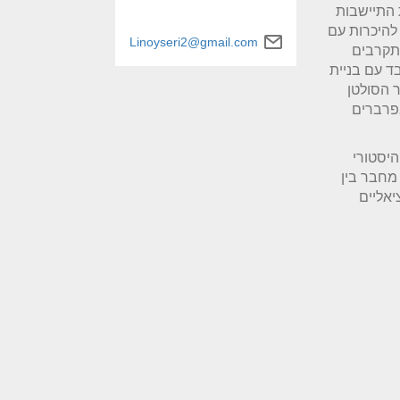
 התיישבות
 להיכרות עם
Linoyseri2@gmail.com
תקרבים
תיקה, הוקם בין השנים 1815-1817, בד בבד עם בניית
 הסולטן
בפרברים
יסטורי
מחבר בין
יאליים