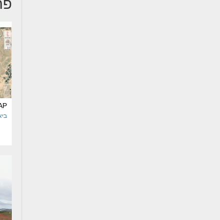
פר
AP
ביא