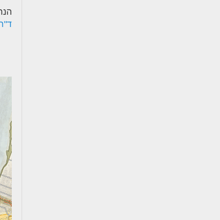
הנח
ד"ר