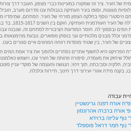
ית של העיר. ציר זה שמקורו במעיינות כברי מצפון, העובר דרך צורות
לוסיות מגוונות, וסופו בעיר העתיקה בגבולות עכו מדרום מערב, הוביל
 היסטורי נוסף בחלקה הצפון מזרחי של העיר. המתחם, שמימדיו מ
לגודלה של העיר העות'מנית הע
המים ובסמוך לה. חוסר המודעות הציבורית למתחם זה, שנבנה עבור
'מני וכלל מבנים מלכותיים וגני בוסתן מפוארים, נובעת מהימצאותו 
וניים של העיר, בין שטחי מוסדות רווחה המהווים איים סגורים בעכו.
 הפרויקט היא לחשוף אתרים נסתרים ולהפוך את ציר אמת המים הה
לל שיחזק את מעמדה, סיפורה וזהותה של העיר עכו, וישמש כאלמנט 
יה, חלקיה וסביבתה, תוך זיהוי, הנגשה והעצמה של מוקדי עניין פוטנצ
ו, בקנה מידה אזורי ועירוני דרך חינוך, תיירות וכלכלה.
יית עבודה
פ"ח אורח דפנה גרינשטיין
פ' אורח ברברה אהרונסון
 נוף עליזה ברוידא
' נוף תמר דראל פוספלד