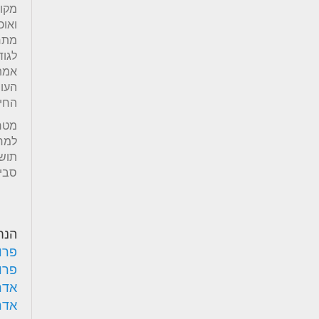
מקומ
ואוכ
מתחם
אמת 
העות
החיצ
מטרת
למחו
תושב
סביב
הנח
פרו
פרו
אדר'
אדר