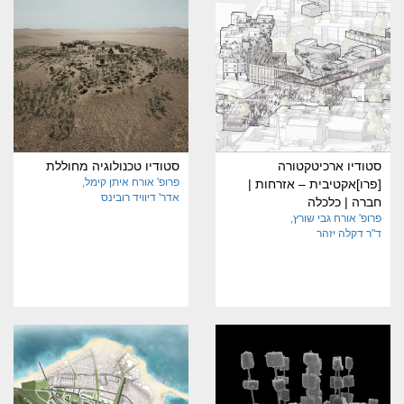
סטודיו ארכיטקטורה
סטודיו טכנולוגיה מחוללת
פרופ' אורח איתן קימל
[פרו]אקטיבית – אזרחות |
אדר' דיוויד רובינס
חברה | כלכלה
פרופ' אורח גבי שורץ
ד"ר דקלה יזהר