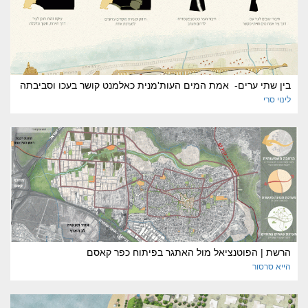
בין שתי ערים- אמת המים העות'מנית כאלמנט קושר בעכו וסביבתה
לינוי
סרי
הרשת | הפוטנציאל מול האתגר בפיתוח כפר קאסם
הייא
סרסור