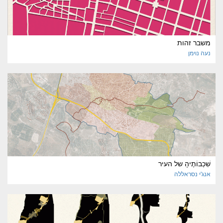
משבר זהות
נעה
נוימן
שִׁכְבוֹתֶיהָ של העיר
אנג'י
נסראללה