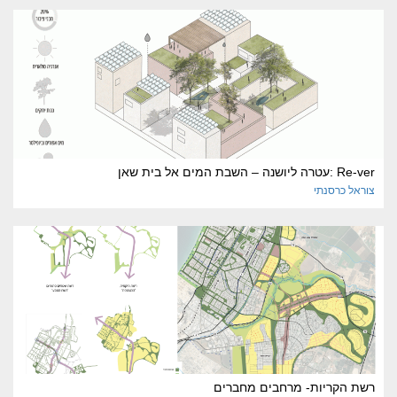
Re-ver :עטרה ליושנה – השבת המים אל בית שאן
צוראל
כרסנתי
רשת הקריות- מרחבים מחברים