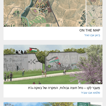
ON THE MAP
ביאן
אבו זאיד
מֵעֵבֶר לְקו – נחל חוצה גבולות, המקרה של באקה-ג'ת
סלמא
אבו עוביד