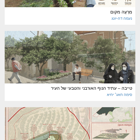
מִרְעֶה מקום
נעמה
דה-יונג
טייבה – עתיד הנוף האורבני והטבעי של העיר
סימה
חאג׳ יחיא