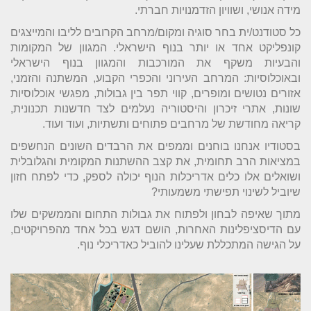
מידה אנושי, ושוויון הזדמנויות חברתי.
כל סטודנט/ית בחר סוגיה ומקום/מרחב הקרובים לליבו והמייצגים
קונפליקט אחד או יותר בנוף הישראלי. המגוון של המקומות
והבעיות משקף את המורכבות והמגוון בנוף הישראלי
ובאוכלוסיות: המרחב העירוני והכפרי הקבוע, המשתנה והזמני,
אזורים נטושים ומופרים, קווי תפר בין גבולות, מפגשי אוכלוסיות
שונות, אתרי זיכרון והיסטוריה נעלמים לצד חדשנות תכנונית,
קריאה מחודשת של מרחבים פתוחים ותשתיות, ועוד ועוד.
בסטודיו אנחנו בוחנים וממפים את הרבדים השונים הנחשפים
במציאות הרב תחומית, את קצב ההשתנות המקומית והגלובלית
ושואלים אלו כלים אדריכלות הנוף יכולה לספק, כדי לפתח חזון
שיוביל לשינוי תפישתי משמעותי?
מתוך שאיפה לבחון ולפתוח את גבולות התחום והממשקים שלו
עם הדיסציפלינות האחרות, הושם דגש בכל אחד מהפרויקטים,
על הגישה המתכללת שעלינו להוביל כאדריכלי נוף.