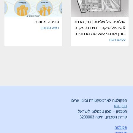
אנלוגיה של שליטה| כח, מרחב
סביבה מחנכת
& גיופוליטיקה – נצרת כמקרה
דשה סובוטין
בוחן אורבני לשליטה מרחבית.
עלאא ניג'ם
הפקולטה לארכיטקטורה ובינוי ערים
בניין סגו
הטכניון – מכון טכנולוגי לישראל
קריית הטכניון, חיפה 3200003
פקולטה