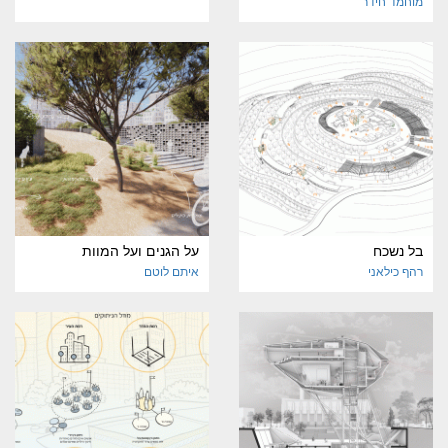
מוחמד חידר
בל נשכח
על הגנים ועל המוות
רהף כילאני
איתם לוטם