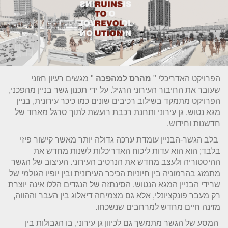
הפרויקט האדריכלי "
מהרס
למהפכה
" מגשים רעיון חזוני
שעובר את החיבור העירוני הרגיל. על ידי תכנון גשר בניין מהפכני,
הפרויקט מתמקד בשילוב רכיבים שונים כמו כיכר עירונית, בניין
מגא נטוש, גן עירוני ותחנת רכבת רועשת לתוך סרגל מאחד של
חדשנות וחידוש
.
בלב הגשר-הבניין עומדת ערכה גדולה יותר מאשר קישור פיזי
בלבד; הוא הוא עדות ליכוח האדריכלות לשנות מחדש את
ההיסטוריה ולעצב מחדש את הנרטיב העירוני. העיצוב של הגשר
מתמזג בהרמוניה בין חיוניות הכיכר העירונית ובין יופיו הגולמי של
שרידי הבניין המגא הנטוש. הסינתזה של הנגדים הללו אינה יוצרת
רק מעבר פונקציונלי, אלא גם מצמיחה דיאלוג בין העבר וההווה,
מזינה חיים מחדש למרחבים שנשכחו
.
המסע של הגשר מתמשך גם לכיוון גן עירוני, בו הגבולות בין