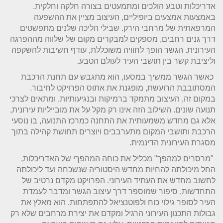
אדריכלות וטבע הולכים ומתמעטים בצורה חלקה וחלקית.
באמצעות אמצעים ביופיליים, העיצוב מציין את ההשפעה
המרפאתית של מרחבי הירק. שבילי הליכה שלנים מתפשטים
דרך גנים רחבים, מספקים למבקרים מקום של שלווה מההפרגה
העירונית. הגשר הופך לחוויה משוכללת, עודף חשיבות להשקפה
וליציבת קשר בין תושבי העיר לעולם הטבע
.
כאשר הגשר ממשיך במסעו, הוא מתגבש עם תחנת הרכבת
המסתובבת הרועשת, מופגנת את אתוס הפרויקט לחיבור.
במקום זה, העיצוב מתמקד ברמיקות
ובנגיעותיות, ומתאים לצרכי
תנועה שונים. השילוב הזה אינו רק מקל על את מובייליות עירונית,
אלא גם מחדש משמעותית את התחנה כמרכז התנועה, בו נוסעי
הרכבת ותושבי המקום מתערבבים ויוצרים תחושת קהילה בתוך
מסגרת העירונית הדינמית
.
"
מרסרים למהפך" מכליל את כוחה המהפךי של האדריכלות,
החל מיכולתה להחיות מחדש היסטוריה שנשכחה ועד ליכולתה
לחשוב מחדש את העתיד העירוני. הפרויקט מקדם נרטיב של
התחדשות, סיפור שמוספר דרך עיצוב הגשר ומדבר לעמדת
העיר לסופר גילוי כוח ולפוטנציאל להתפתחות. הוא מאלץ את
גבולות התכנון העירוני הרגיל ומק
דם את יצירת מרחבים שלא רק