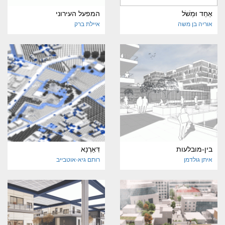
אַחֵד וּמְשֹׁל
המפעל העירוני
אוריה בן משה
איילת ברק
בין-מובלעות
דִּאַרְנָא
איתן גולדמן
רותם גיא-אוטבייב