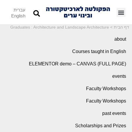
עברית
English
דף הבית
>
Graduates : Architecture and Landscape Architecture
about
Courses taught in English
ELEMENTOR demo – CANVAS (FULL PAGE)
events
Faculty Workshops
Faculty Workshops
past events
Scholarships and Prizes