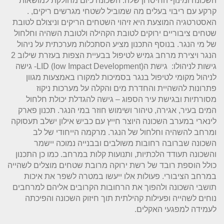
השכונה ומינוף החיסרון שלה. השכונה כיום מחולקת למושאות
קרקע עם ריבוי בעלים מה שמוביל לשטחי מגרשים ריקים, .
האסטרטגיה המוצעת היא זיהוי השטחים הריקים וניצולם לטובת
שטחים ציבוריים ירוקים לטובת הקהילה ולטובת השהיה וחלחול
של מי הנגר. בנוסף התכנון מציע הסתכלות מערכתית על ניהול
הנגר ויצירת מרחב גמיש לטיפול בבעיית הצפות בעזרת שילוב 2
גישות לניהולו: גישת הLID (low Impact Development)- גישה
לניהול מקומי לטיפול בנגר בסמיכות למקורו באמצעות מגוון
פתרונות להשהיית והחדרת מים והקלה על מערכות ניקוז
מסורתיות ובגישת עיר הספוג – גישה להגדלת יכולת חלחול
המים בעיר, אגירה, טיהור ושימוש חוזר במי הנגר. תכנון פארק
לינארי במערב השכונה היוצר חייץ עם כביש אילון ישלב תעסוקה
ומרחב להשהיה וחלחול של הנגר. מרקמה הייחודי של לב
השכונה שברובה רחובות משולבים ובבנייה נמוכה יישמר
והשכונה תעודד הלכתיות, ותנועות קלות במרחב. כמו כן התכנון
כולל הוספת רובד של רשת ירוקה מרובת שטחים מוצלים לשהייה
במרחב הציבורי. פעולות אלו ייעשו במטרה לשפר את איכות
תושבי השכונה ולהפוך את הרחובות הקרובים אליהם למרחבים
נוחים לשהייה ופעילות קהילתית תוך חיזוק השכונה והפיכתה
לעמידה למפגעי האקלים.