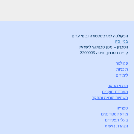
הפקולטה לארכיטקטורה ובינוי ערים
בניין סגו
הטכניון – מכון טכנולוגי לישראל
קריית הטכניון, חיפה 3200003
פקולטה
תוכניות
לימודים
מרכזי מחקר
מעבדות חוקרים
תשתיות הוראה ומחקר
ספרייה
מידע לסטודנטים
בעלי תפקידים
הצהרת נגישות