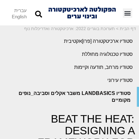
עברית
English
דף הבית
>
תערוכת בוגרים 2022: ארכיטקטורה ואדריכלות נוף
סטודיו ארכיטקטורה [פרו]אקטיבית
סטודיו טכנולוגיה מחוללת
סטודיו מרחב, תודעה וקיימות
סטודיו עירוני
סטודיו LANDBASICS משבר אקלים וסביבה_נופים
מקומיים
BEAT THE HEAT:
DESIGNING A