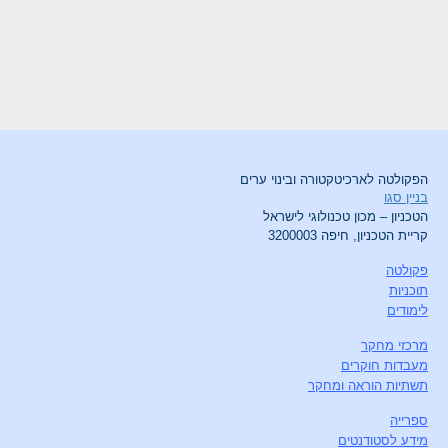
הפקולטה לארכיטקטורה ובינוי ערים
בניין סגו
הטכניון – מכון טכנולוגי לישראל
קריית הטכניון, חיפה 3200003
פקולטה
תוכניות
לימודים
מרכזי מחקר
מעבדות חוקרים
תשתיות הוראה ומחקר
ספרייה
מידע לסטודנטים