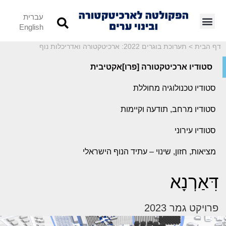
עברית
English
דף הבית
>
תערוכת בוגרים 2022: ארכיטקטורה ואדריכלות נוף
סטודיו ארכיטקטורה [פרו]אקטיבית
סטודיו טכנולוגיה מחוללת
סטודיו מרחב, תודעה וקיימות
סטודיו עירוני
מציאות, חזון, שינוי – עתיד הנוף הישראלי
דִּאַרְנָא
פרויקט גמר 2023