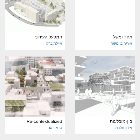
אַחֵד וּמְשֹׁל
המפעל העירוני
אוריה בן משה
איילת ברק
בין-מובלעות
Re-contextualized
איתן גולדמן
סנא דאו