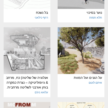
נוער בסיכוי
בל נשכח
חלא חמזה
רהף כילאני
על הגנים ועל המוות
אנלוגיה של שליטה| כח, מרחב
& גיופוליטיקה – נצרת כמקרה
איתם לוטם
בוחן אורבני לשליטה מרחבית.
עלאא ניג'ם