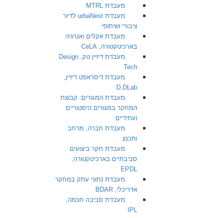
מעבדת MTRL
מעבדת urbaNest לדיור
ציבורי ושיתופי
מעבדת אקלים ואנרגיה
בארכיטקטורה, CeLA
מעבדת דיזיין טק, Design
Tech
מעבדת דיסראפט.דיזיין,
D.DLab
מעבדת המגורים: קבוצת
המחקר במגורים היסטוריים
ועתידיים
מעבדת חברה, מרחב
ותכנון
מעבדת חקר ביצועים
סביבתיים בארכיטקטורה,
EPDL
מעבדת נתוני עתק במחקר
אדריכלי, BDAR
מעבדת סביבה חכמה,
IPL