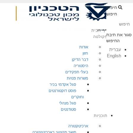
חיפוש
חיפוש
דף הבית
סגור את תיבת
פקולטה
החיפוש
אודות
עברית
חזון
English
דבר הדיקן
היסטוריה
בעלי תפקידים
משרות פנויות
סגל אקדמי בכיר
פוסט דוקטורנטים
וחוקרים
סגל מנהלי
סטודנטים
תוכניות
ארכיטקטורה
תואר מקצועי בארכיטקטורה