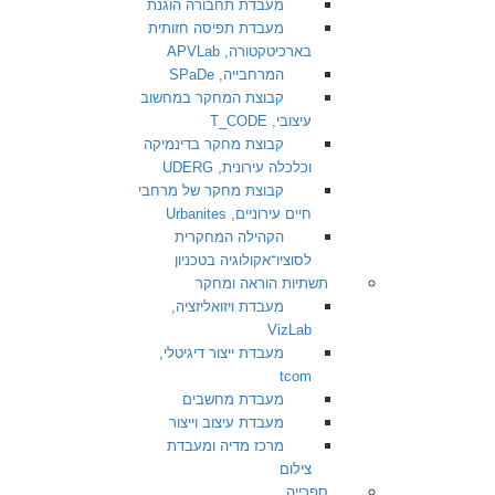
מעבדת תחבורה הוגנת
מעבדת תפיסה חזותית
בארכיטקטורה, APVLab
המרחבייה, SPaDe
קבוצת המחקר במחשוב
עיצובי, T_CODE
קבוצת מחקר בדינמיקה
וכלכלה עירונית, UDERG
קבוצת מחקר של מרחבי
חיים עירוניים, Urbanites
הקהילה המחקרית
לסוציו־אקולוגיה בטכניון
תשתיות הוראה ומחקר
מעבדת ויזואליזציה,
VizLab
מעבדת ייצור דיגיטלי,
tcom
מעבדת מחשבים
מעבדת עיצוב וייצור
מרכז מדיה ומעבדת
צילום
ספרייה