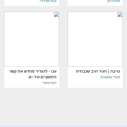
מאיה לוין
ענת מורדרר
טייבה | העיר הרב שכבתית
עכו - להגדיר מחדש את קשר
התושבים-עיר-ים
פאדי מסארוה
הנא עואד