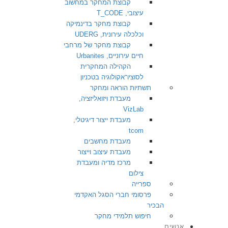
קבוצת המחקר במחשוב
עיצובי, T_CODE
קבוצת מחקר בדינמיקה
וכלכלה עירונית, UDERG
קבוצת מחקר של מרחבי
חיים עירוניים, Urbanites
הקהילה המחקרית
לסוציו־אקולוגיה בטכניון
תשתיות הוראה ומחקר
מעבדת ויזואליזציה,
VizLab
מעבדת ייצור דיגיטלי,
tcom
מעבדת מחשבים
מעבדת עיצוב וייצור
מרכז מדיה ומעבדת
צילום
ספרייה
פרסומי חברי הסגל האקדמי
הבכיר
חיפוש תלמידי מחקר
אנשים