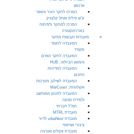
ארנסון
המרכז לחקר העיר והאזור
ע”ש פיליפ ואתל קלצניק
המרכז למחקר ולפיתוח
בארכיטקטורה
מעבדות וקבוצות מחקר
המעבדה לחומר
מקודד
המעבדה לחקר האדם
והמגוון הביולוגי, HUB
המעבדה למדיניות
התכנון
המעבדה לשילוב מערכות
אקולוגיות, MarCoast
המעבדה לתכנון ממוחשב
ולמידת מכונה
חמ”ל חברתי
מעבדת MTRL
מעבדת urbaNest לדיור
ציבורי ושיתופי
מעבדת אקלים ואנרגיה