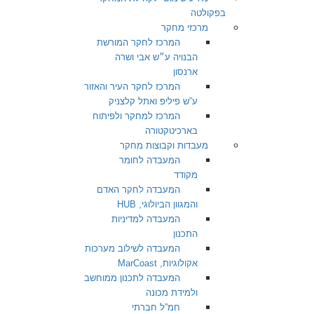
בפקולטה
מרכזי מחקר
המרכז לחקר המורשת
הבנויה ע״ש אבי ושרה
ארנסון
המרכז לחקר העיר והאזור
ע”ש פיליפ ואתל קלצניק
המרכז למחקר ולפיתוח
בארכיטקטורה
מעבדות וקבוצות מחקר
המעבדה לחומר
מקודד
המעבדה לחקר האדם
והמגוון הביולוגי, HUB
המעבדה למדיניות
התכנון
המעבדה לשילוב מערכות
אקולוגיות, MarCoast
המעבדה לתכנון ממוחשב
ולמידת מכונה
חמ”ל חברתי