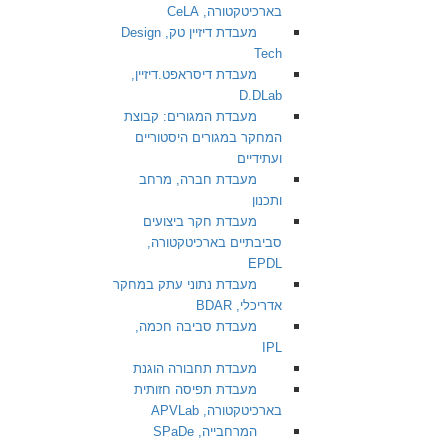
בארכיטקטורה, CeLA
מעבדת דיזיין טק, Design
Tech
מעבדת דיסראפט.דיזיין,
D.DLab
מעבדת המגורים: קבוצת
המחקר במגורים היסטוריים
ועתידיים
מעבדת חברה, מרחב
ותכנון
מעבדת חקר ביצועים
סביבתיים בארכיטקטורה,
EPDL
מעבדת נתוני עתק במחקר
אדריכלי, BDAR
מעבדת סביבה חכמה,
IPL
מעבדת תחבורה הוגנת
מעבדת תפיסה חזותית
בארכיטקטורה, APVLab
המרחבייה, SPaDe