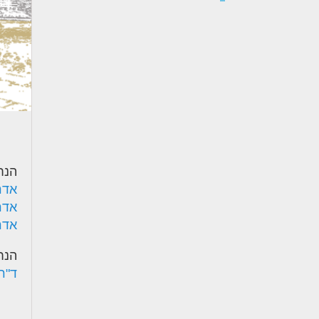
הנח
אדר'
אדר'
אדר'
הנח
ד"ר