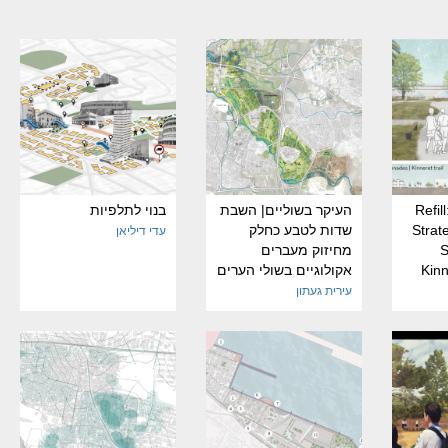
Refil
העיקר בשוליים| השבת
בנוי לתלפיות
Strat
שדות לטבע כחלק
עדי דיליאן
S
מחיזוק מעברים
Kinn
אקולוגיים בשולי הערים
עירית געתון