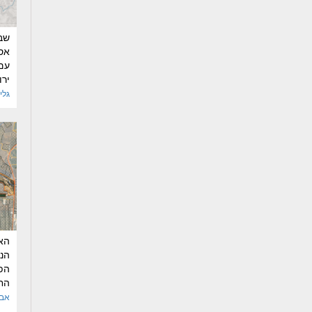
שבי
אס
עם
ירו
גלי 
האג
הנ
הפ
החי
אבי