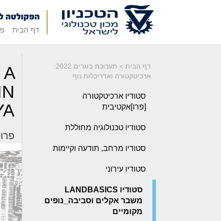
דף הבית
פק
דף הבית
>
תערוכת בוגרים 2022:
 A
ארכיטקטורה ואדריכלות נוף
IN
סטודיו ארכיטקטורה
YA
[פרו]אקטיבית
סטודיו טכנולוגיה מחוללת
פרויק
סטודיו מרחב, תודעה וקיימות
סטודיו עירוני
סטודיו LANDBASICS
משבר אקלים וסביבה_נופים
מקומיים