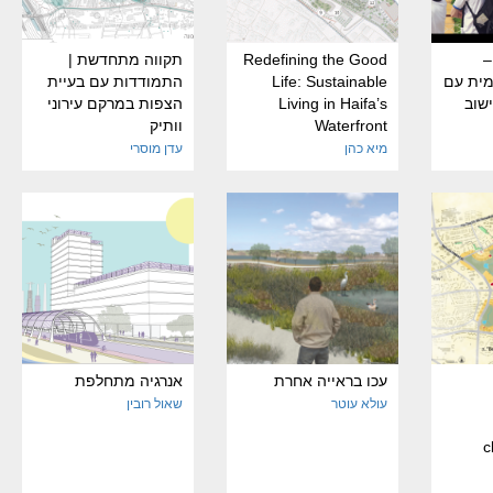
–
Redefining the Good
תקווה מתחדשת |
מית עם
Life: Sustainable
התמודדות עם בעיית
שוב
Living in Haifa’s
הצפות במרקם עירוני
Waterfront
וותיק
מיא כהן
עדן מוסרי
עכו בראייה אחרת
אנרגיה מתחלפת
עולא עוטר
שאול רובין
c