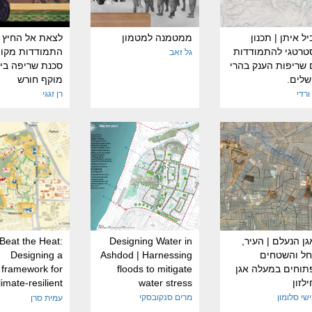
ל איתן | תכנון
ממטמנה למטמון
לצאת אל החיץ 
טרטגי להתמודדות
התמודדות מקו
גל זאב
 שריפות הענק בהרי
סכנת שריפה ביי
שלים.
מוקף חורש
ורדי
רן זגגי
ן הנעלם | העיר,
Designing Water in
Beat the Heat:
חל והשטחים
Ashdod | Harnessing
Designing a
תוחים במעלה אגן
floods to mitigate
framework for
לזון
water stress
limate-resilient
Beersheba
שי סלומון
מרים סנקובסקי
עמית סרן