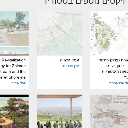
ויקטים נוספים בסטודיו
רת נצרת| פיתוח
עמק השווה
l: Revitalization
וני תוך שימור
egy for Zalmon
עדן אבו יונס
ויות היסטוריות
tream and the
ר
eret Shoreline
 אבו אחמד
יובל אופיר