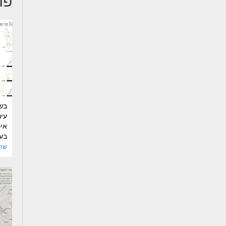
פר
בשו
עיר
איכ
בעי
שהד