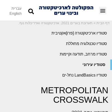
עברית
English
דף הבית
>
תערוכת בוגרים 2021: ארכיטקטורה ואדריכלות נוף.
סטודיו ארכיטקטורה [פרו]אקטיבית
סטודיו טכנולוגיה מחוללת
סטודיו מרחב, תודעה וקיימות
סטודיו עירוני
סטודיו LandBasics נחל-ים
METROPOLITAN
CROSSWALK