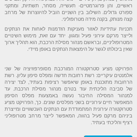
ראשיים, והן פרוגרמטיים- תעשייה, מסחר, תשתיות, ומתקני
ספורט גדולים. השילוב בין השניים הוביל להיווצרות של מרחב
קצה מנותק, בקנה מידה מטרופוליני.
תכניות עתידיות לאזור מעניקות הזדמנות לאחות את הנתקים
ולייצר מרקם עירוני פעיל ומגוון. יחד עם זאת, מימוש השינויים
המטרופוליניים, ובראשם מנהור מסילת הרכבת, הוא תהליך ארוך
שאין ביכולתו לגשר על הימצאות הנתקים באופן מיידי.
הפרויקט מציע סטרוקטורה המורכבת מסופרפוזיציה של שני
אלמנטים עיקריים: רשת רחובות חדשה ומפלס סיפון עליון. רשת
הרחובות מתוכננת באופן שיאפשר רציפות בעתיד, לצד יצירה
של סביבה הליכתית עוד בטרם מנהור מסילת הרכבת. עד
למנהור המסילה החיבור נעשה באמצעות מפלס הסיפון
המאפשר חיים עירוניים בשני מפלסים שונים. כך, הפרויקט מציע
סטרוקטורה עירונית המתמודדת עם הנתקים העכשוויים ומייצרת
ביניהם מרקם פעיל בהווה, המאפשר לייצר מרחב מטרופוליני
רציף והליכתי בעתיד.