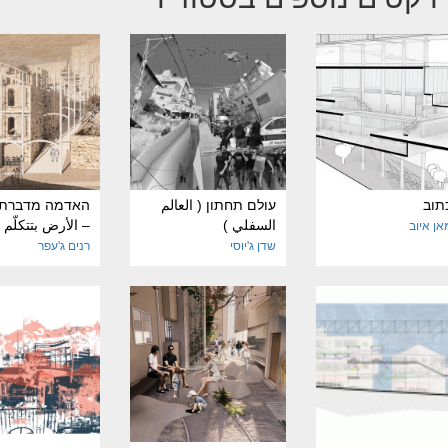
תוב
עולם תחתון ( العالم
האדמה מדברת 
السفلي )
– الأرض بتتكلّم
מאן איוב
שדן ג'יוסי
רנים ג'עפר