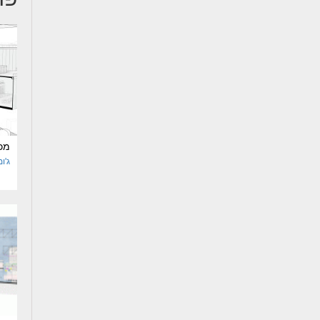
מכ
ג'ו