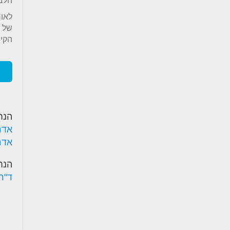
הלב
לאור
של 
הקיי
הנח
אדר
אדר'
הנח
ד"ר