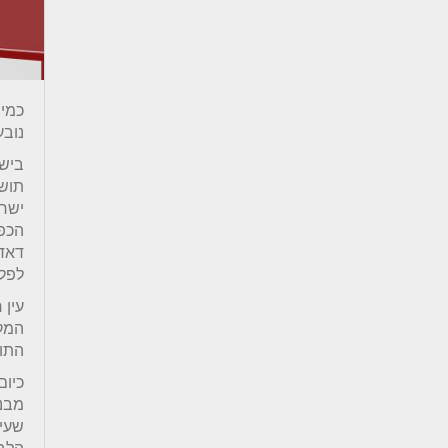
כמיה
נובע
תושב
ישרא
הכפר
דאדא
לפל
עין 
המקו
התוש
כיום
מבני
שעין