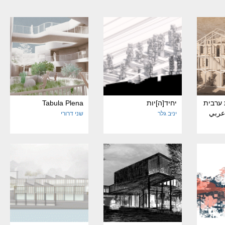
ערבית
יחיד[ה]יות
Tabula Plena
 عربي
יניב גלר
שני דרורי