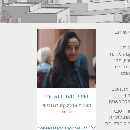
 שלרוב
כפרים ערביים וגורשו
קמה מדינת
יו, מבני
חברי זרם
הפכו
ה את השם
וד,
שירין סעד דואהרי
הלך השנים.
תוכנית ארכיטקטורה ובינוי
וח, סובל
ערים
הם. למרות
רחוק מתשומת
Shireensaado03@gmail.co