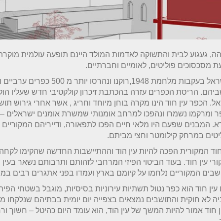
ה, געגוע לבית והתשוקה לאדמות המולד היינם תופעה עולמית מוקרת
ת מסכסוכים פוליטים, לאומיים וחברתיים.
בישראל בעקבות מלחמת 1948,רוקנו ונהרסו יותר מ 500 
יהם. הריסת הכפרים עזרה בהכתבת זיכרון קולקטיבי חדש שעליו הו
ל. הכפר עין חוד הינו מקרה בוחן מיוחד וחריג , אשר אחרי גירוש תושב
 ומרקמו נשמרו ונהפכו למרחב אומנותי שמשרת אומנים ישראלים – 
. המבנים שפעם היו מלאי חיים הפכו לתפאורה, ודייריהם המקוריים 
יטים במרחק קילומטר וחצי מביתם.
חוד המקורית הפכה להיות עין הוד וההתיישבות החדשה שהקימו לקח
רי עין חוד. בעוד הביטוי הפיזי המרחבי לזהותם ותרבותם נשאר בעין ה
בים המקוריים נלחמו על קיומם בארץ ועמדו בפני אתגרים רבים במ
 עין חוד הוא כפר נטול תשתיות עירוניות בסיסיות, מוגבל בשטחי הפית
ה לא חוקית והתושבים נמצאים בצפייה יום יומית בבתיהם שנלקחו מ
 חוד אמור להיות המשך של עין הוד, הוא עומד היום כהיטל – חשוך ו