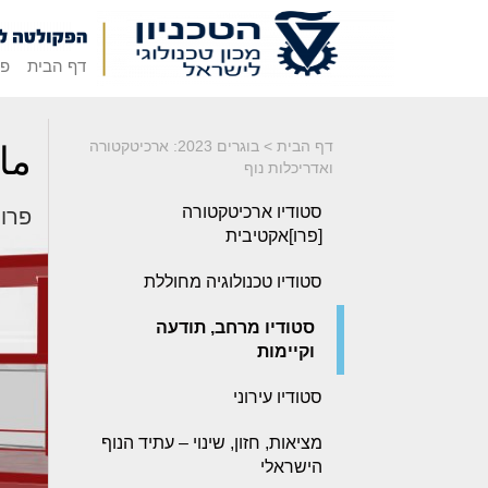
דף הבית
פק
דף הבית
>
בוגרים 2023: ארכיטקטורה
ما
ואדריכלות נוף
סטודיו ארכיטקטורה
פרויק
[פרו]אקטיבית
סטודיו טכנולוגיה מחוללת
סטודיו מרחב, תודעה
וקיימות
סטודיו עירוני
מציאות, חזון, שינוי – עתיד הנוף
הישראלי