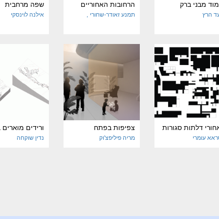
וד מבני ברק
הרחובות האחוריים
שפה מרחבית
ד הרץ
תמנע זאודר-שחורי
אילנה לוינסקי
ורי דלתות סגורות
צפיפות בפתח
ורידים מוארים 
אא עומרי
מריה פיליפצ'וק
נדין שוקחה