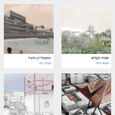
שטח הֶקְדֵּשׁ
האצטדיון והעיר
גומא גילת
עמית הס