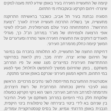
קיומה של התעשייה הזעירה בעיר באופן שידע לתת מענה לנזקים
שיצרה- זיהום הקרקע ובעקבותיו מי התהום.
הסוגיה נבחנת בעיר תל אביב, כשכבר בראשיתה התרוקנה
מתעשייה, אך בשוליה התרכזה תעשייה זעירה לאורך "רצועת
החרושת". התפתחותה כעיר עולם מטרופולינית, הובילה לשינוי
אופי הרצועה ולצמיחתו של מע"ר במרחב הנ"ל. כך, מגדלי
תאגידים דוחקים את התעשיה הזעירה אשר נותרה ומערערים על
המשך קיומה כחלק מהמרחב העירוני.
דחיקתה החוצה של התעשייה, לא התלוותה בהכרח גם במיגור
של הזיהום שהיא יצרה. יתרה מכך, ניתן לראות בפרויקטי
ההתחדשות העירונית כמייצרים מצג שווא על פיו המרחב
משתקם , בזמן שהזיהום ממשיך להתפשט ולחלחל; ואף לפגוע
במי התהום, ודווקא המגוון העירוני שנרקם באופן אורגני מתנקה.
אסטרטגית ההתערבות מתייחסת לשני נתיבים מרכזיים: הראשון
נוגע לעיבוי וחיזוק נוכחותה המרחבית של רשת היצרנים,
ותרומתה למרחב והרחוב העירוני; השני הוא ניקוי הקרקע כפעולה
שלוקחת חלק בחיי היומיום במרחב משתקם אך פעיל. החיבור
בין שניהם בא לידי ביטוי ביצירתה של טיפולוגית בינוי היקפית,
הנבנית באופן הדרגתי וגמיש, על בסיס קונסטרוקציית עמודים,