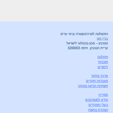
הפקולטה לארכיטקטורה ובינוי ערים
בניין סגו
הטכניון – מכון טכנולוגי לישראל
קריית הטכניון, חיפה 3200003
פקולטה
תוכניות
לימודים
מרכזי מחקר
מעבדות חוקרים
תשתיות הוראה ומחקר
ספרייה
מידע לסטודנטים
בעלי תפקידים
הצהרת נגישות