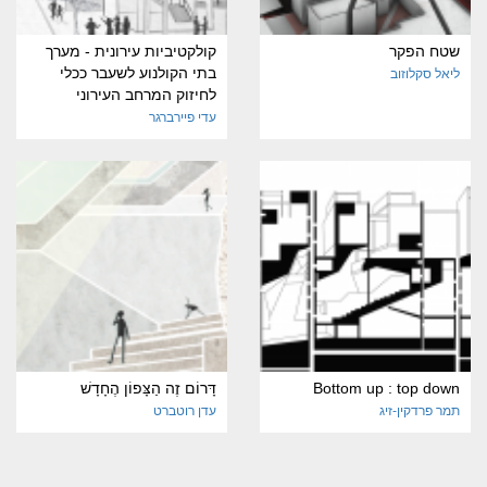
שטח הפקר
קולקטיביות עירונית - מערך
בתי הקולנוע לשעבר ככלי
ליאל סקלוזוב
לחיזוק המרחב העירוני
עדי פיירברגר
Bottom up : top down
דָּרוֹם זֶה הַצָּפוֹן הֶחָדָשׁ
תמר פרדקין-זיג
עדן רוטברט