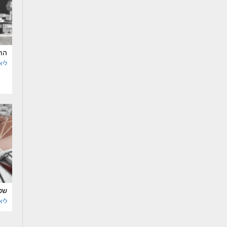
התי
ליא
שט
ליא