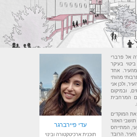
ה אל פרברי
יטוי בעיקר
מהעיר. אחד
רבותי מהותי
יר, ולכן אני
ם, ובמיקום
ם המרחבית
את המוקדים
תושבי האזור
עדי פיירברגר
י, המתייחס
העיר. הרובד
תוכנית ארכיטקטורה ובינוי