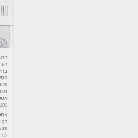
התרח
העי
בהי
הסימ
ושימ
סבו
אסט
כקטל
אסט
הקיי
ותו
לחיב