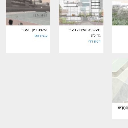
תעשייה זעירה בעיר
האצטדיון והעיר
גדולה
עמית הס
דניה דדי
הֶחָדָשׁ