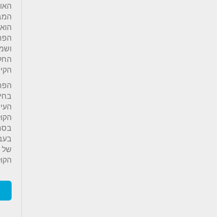
האוו
המבנ
הוא
הפר
ושמי
החל
הקיי
הפר
בחי
העיר
הקול
בסרט
בעבר
של מ
הקול