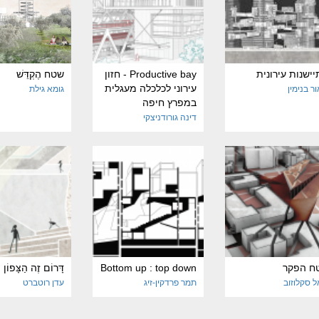
ישנות עירונית
Productive bay - חזון
שטח הֶקְדֵּשׁ
עירוני לכלכלה מעגלית
ור בנימין
גומא גילת
במפרץ חיפה
דינה גורודניצקי
ח הפקר
Bottom up : top down
דָּרוֹם זֶה הַצָּפוֹן 
ל סקלוזוב
תמר פרדקין-זיג
עדן רוטברט