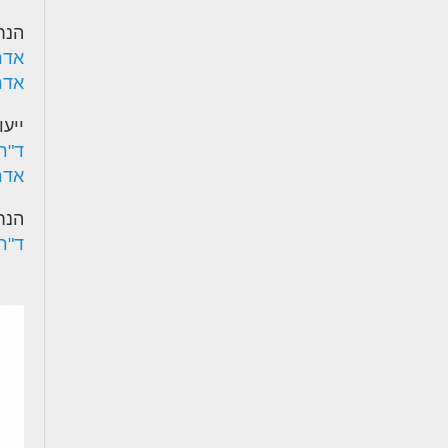
הנח
אדר
אדר'
ייעו
ד"ר
אדר
הנח
ד"ר