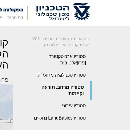
דף הבית
פק
דף הבית
>
תערוכת בוגרים 2021:
קו
ארכיטקטורה ואדריכלות נוף.
הק
סטודיו ארכיטקטורה
הע
[פרו]אקטיבית
סטודיו טכנולוגיה מחוללת
פרויק
סטודיו מרחב, תודעה
וקיימות
סטודיו עירוני
סטודיו LandBasics נחל-ים