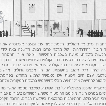
בות ערים אל השוליים, הקמת קניוני ענק ומעבר אוכלוסייה אמיד
ר הובילו להידרדרות של מרכזי ערים רבות. הדעיכה באה לידי ב
חלשות כלכלית, פגיעה בשכבות החלשות ויציאת אזורי המסחר 
פטומים לדעיכה היה סגירת בתי הקולנוע העירוניים אשר היוו נדבך ת
שו כמקום מפגש עירוני. בתי הקולנוע היו מהמבנים הבולטים במרכז הע
רה שיהוו חלק חשוב בתקומתו. הם היו מבנים גדולים, מרשימי
רטגי. עצם קיום תכונות אלו מאפשר שימוש מחודש בפריסת
יזטור להחייאת מרכז העיר, מבלי להשתמש בתכלית המקורית שלהם.
רטגיית התכנון מסתכלת על בתי הקולנוע כשכבה נוספת המשלימה 
מים במרכז העיר. מיקומם ההיסטורי משמש למוקדים ציבוריים עבור 
שבי העיר כולה. ההתערבות מתבטאת בשלושה רבדים: הרובד הקרקע
ורים הרגליים בין בתי הקולנוע לבין עצמם ולמוקדים חשובים במרכז 