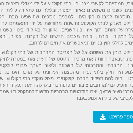
ירי, המתייחס לקשרי מבט בין בתי הקולנוע על ידי מגדלי תצפית ה
ים, כשביום משמשים כאזורי תצפית ובלילה גם לתאורה לילית. הר
 תוספות למבנים הקיימים, ולמבנים נוספים שהושפעו מבתי הקו
ויקט מעניק לבתי הקולנוע פרשנות מחודשת על ידי התאמתם לחיים
רה על זהותם, תוך איזון בין השניים. איזון זה בא לידי ביטוי בשמי
ל המקורי וצורתו, יצירת מצבים חדשים של הקרנה וצפייה, והפ
מים לחללי חוץ בנויים המאפשרים את חיבורם לרחוב.
ויקט בוחן את הפוטנציאל של הפריסה המרחבית של בתי הקולנוע 
פה, שבעבר היוותה את מרכזה התוסס של העיר; זאת במטרה לחזק
וני, החברתי והתרבותי של השכונה וליצור מערך ציבורי קולקטיב
נוע היוו חלק בלתי נפרד מהסצנה העירונית של מרכזי הערים, ומ
 – היה להם תפקיד חברתי קולקטיבי. ניצול מוקדי בתי הקולנוע, ש
 והפיכתם למרחבים ציבוריים פתוחים יובילו להחייאת תפקידו העירו
רכז העיר שדעך, יצרו הזדמנויות מרחביות חדשות להתקהלות וישמר
קטיבי של בתי הקולנוע בעבר
ספר פרויקט