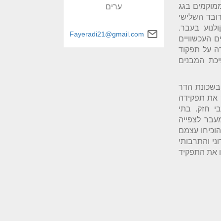
ממוקמים בגג
ערים
ובד השלישי
לנוע בעבר.
Fayeradi21@gmail.com
 העכשוויים
רה על תפקוד
יכת המבנים
בשכונת הדר
 את תפקידה
י חזק. בתי
עבר לצפייה
הוכיחו עצמם
ני והתרבותי
ו את התפקיד