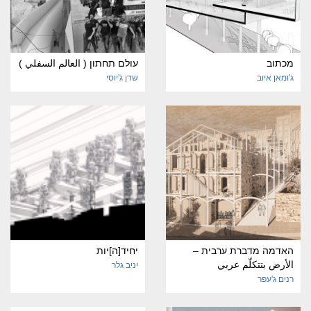
מכתוב
עולם תחתון ( العالم السفلي )
ג'ומאן איוב
שדן ג'יוסי
האדמה מדברת ערבית –
יחיד[ה]יות
الأرض بتتكلّم عربي
יניב גלר
רנים ג'עפר