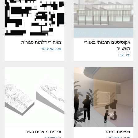
אקוסיסטם תרבותי באזורי
מאחורי דלתות סגורות
תעשייה
אסראא עומרי
מיה עבו
צפיפות בפתח
ורידים מוארים בעיר
מריה פיליפצ'וק
נדין שוקחה