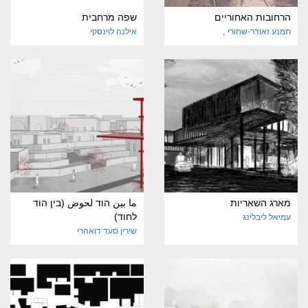
הרחובות האחוריים
שפה מרחבית
תמנע זאודר-שחורי
אילנה לוינסקי
מארג השאריות
ما بين הוד لحوض (בין הוד
לחוד)
עמיאל ליבלינג
שירין סעד דואהרי