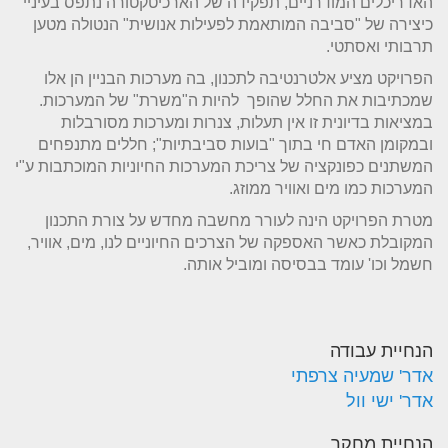
האדריכלים המודרניים, תפקידה של הארכיטקטורה נתפס בעיניי
כיצירה של "סביבה המותאמת לפעילות אנושית" הנטולה מטען
תרבותי ואסתטי.
הפרויקט מציע אלטרנטיבה לתכנון, בה מערכות הבניין הן אלו
שמכתיבות את החלל שהופך להיות ה"משרת" של המערכות.
במציאות בדיונית זו אין תעלות, צנרות ומערכות מסורבלות
ובמקומן האדם חי בתוך "בועות סביבתיות"; חללים מתנפחים
המשתנים כפונקציה של צריכת המערכות החיוניות המוכתבות ע"י
המערכות כמו מים ואוויר ממוזג.
מטרת הפרויקט הינה לעורר מחשבה מחדש על צורת התכנון
המקובלת כאשר האספקה של הצרכים החיוניים לנו, מים, אוויר,
חשמל וכו' עומד בבסיסה ומוביל אותה.
הנחיית עבודה
אדר' שמעיה צרפתי
אדר' ישי וול
הנחיית מחקר