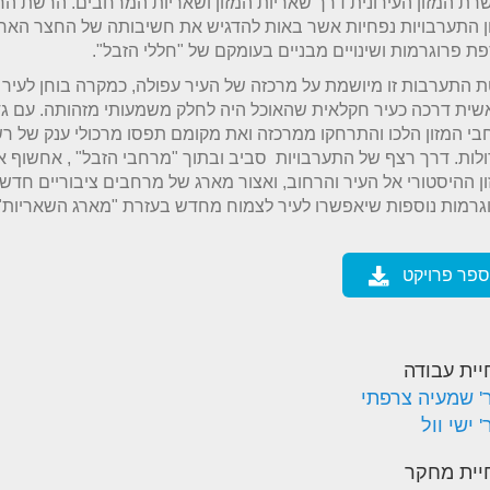
ת המזון העירונית דרך שאריות המזון ושאריות המרחבים. הרשת ה
ן התערבויות נפחיות אשר באות להדגיש את חשיבותה של החצר האח
ת פרוגרמות ושינויים מבניים בעומקם של "חללי הזבל".
 התערבות זו מיושמת על מרכזה של העיר עפולה, כמקרה בוחן לעי
ית דרכה כעיר חקלאית שהאוכל היה לחלק משמעותי מזהותה. עם גד
י המזון הלכו והתרחקו ממרכזה ואת מקומם תפסו מרכולי ענק של רש
לות. דרך רצף של התערבויות סביב ובתוך "מרחבי הזבל" , אחשוף 
ן ההיסטורי אל העיר והרחוב, ואצור מארג של מרחבים ציבוריים חדש
גרמות נוספות שיאפשרו לעיר לצמוח מחדש בעזרת "מארג השאריות
ספר פרויקט
יית עבודה
' שמעיה צרפתי
 ישי וול
יית מחקר