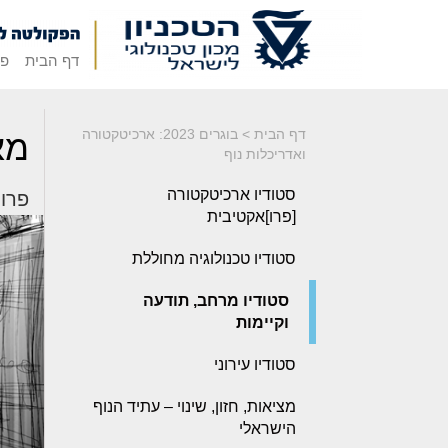
דף הבית
פק
דף הבית
>
בוגרים 2023: ארכיטקטורה
מא
ואדריכלות נוף
סטודיו ארכיטקטורה
פרויק
[פרו]אקטיבית
סטודיו טכנולוגיה מחוללת
סטודיו מרחב, תודעה
וקיימות
סטודיו עירוני
מציאות, חזון, שינוי – עתיד הנוף
הישראלי