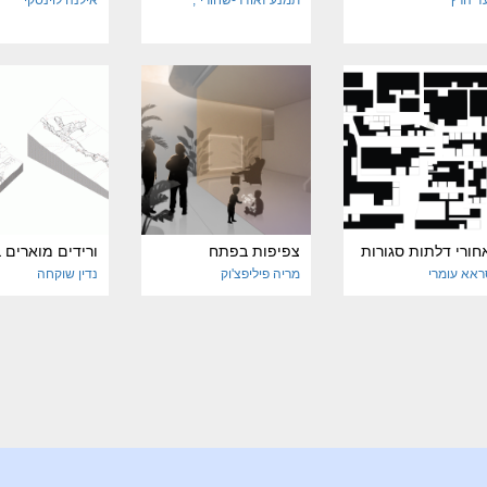
ד הרץ
תמנע זאודר-שחורי
אילנה לוינסקי
ורי דלתות סגורות
צפיפות בפתח
ורידים מוארים 
אא עומרי
מריה פיליפצ'וק
נדין שוקחה