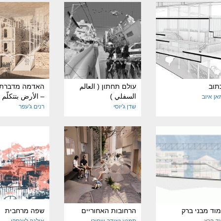
תוב
עולם תחתון ( العالم
האדמה מדברת 
السفلي )
– الأرض بتتكلّم
מאן איוב
שדן ג'יוסי
רנים ג'עפר
וד מבני ברק
הרחובות האחוריים
שפה מרחבית