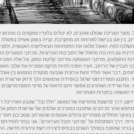
. מוצר הצריכה שכולנו אוהבים, לא יכולים בלעדיו ומוקפים בו מהרגע ש
ים, בין אם בבישול לארוחת חג מתקרבת, קנייה בשוק ואפילו בפעולה ה
שלכה לפח. האוכל מלווה את התפתחות הציוויליזציה האנושית, ולפני
רנית גם היה כוח מחולל של הסביבות העירוניות. מרחבי המגורים ה
ת החקלאים, מרחבי האספקה ומרחבי קליטת המזון, וכל אלה הפכו ל
י הבניין של הרחוב. העיר הפכה להיות מרקם המנכיח את שלבי האו
חים, דבר אשר הוליד זהות עירונית שנבעה מנקודת המפגש בין אוכל
י. התכנון המודרניסטי שדגל בהפרדת שימושים הלך ודחק שרשרת המז
. את שרידיה האחרונים אפשר היום לראות על מדפי הסופרמרקטים ה
י האשפה בחצרות האחוריות.
יקט, דרך פרשנות מחודשת של המושג "חלל זבל" שטבע האדריכל רם
 מחפש אחר מרחבים שתוכננו כמערכים שלמים של שרשרת המזון אך 
 בעיקר מחללים מסחריים גדולים ואטומים שהמרחב שסביבם חסר ז
יתי. דרך הסתכלות על "מרחבי הזבל העירוניים". אני בוחר להתייחס
-בנייני שהוזנח במהלך השנים כבסיס ליצירת רשת עירונית חדשה. ה