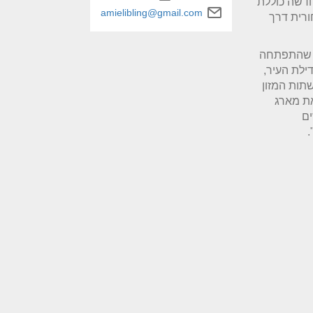
חדשה כוללת
amielibling@gmail.com
ורית דרך
ר שהתפתחה
ילת העיר,
תות המזון
את מארג
ים
".