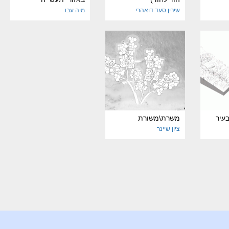
שירין סעד דואהרי
מיה עבו
בעיר
משרת\משורת
ציון שיינר