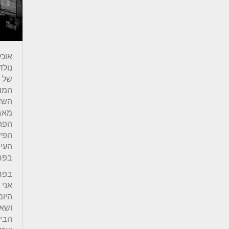
אוכל
נולד
של ה
המוד
השדו
מאבנ
הפתו
הפיז
העיר
בפח
בפרו
אני
היום
ושאר
הבין