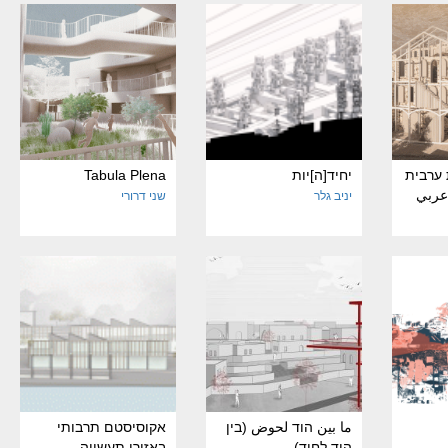
ערבית
יחיד[ה]יות
Tabula Plena
 عربي
יניב גלר
שני דרורי
ما بين הוד لحوض (בין
אקוסיסטם תרבותי
הוד לחוד)
באזורי תעשייה