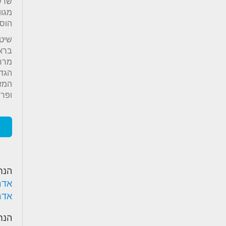
שרשר
מגוו
הוספ
שיטת
בראש
מרחב
הגדו
המזו
ופרו
הנח
אדר
אדר'
הנח