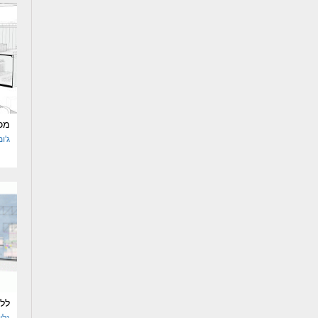
מכ
ג'ו
ללמ