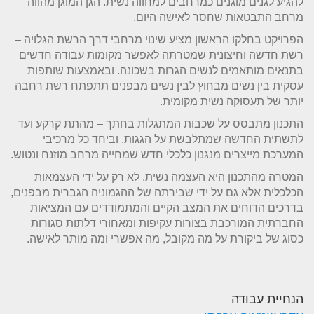
להגיע לגנים מוגנים כמרחבים למחווה נשית. הגן המוגן מהווה
מרחב התבטאות שחסר לאישה היום.
הפרויקט בחלקו הראשון מציע שינוי מרחבי דרך הרשת הגלויה –
רשת חדשה וחיצונית שמטרתה לאפשר מקומות עבודה חדשים
בתנאים מותאמים לנשים הגרות בשכונה. ובאמצעות שותפות
עסקית בין נשים מבחוץ לבין נשים מבפנים תתפתח רשת רחבה
יותר של תעסוקה נשית מקומית.
התכנון מתבסס על שכבות המתגלות בחתך – מהתת קרקע ועד
לתשתית החדשה שמתלבשת על הגגות. וביחד כל מרכיבי
המערכת מייצרים מנגנון כלכלי חדש שמחייה מרחב מוזנח ונטוש.
המטרה מהתכנון היא העצמה נשית, לא רק על ידי העצמאות
הכלכלית אלא גם על ידי שבירתה של ההגמוניה הגברית מבפנים,
בדרכים הדוחים את המצב הקיים והמתמודדים עם המציאות
החברתית המורכבת בצורות עקיפות ומאחורי דלתות סגורות
כסוג של ביקורת על מה מקובל, מה אפשרי ומה מותר לאישה.
הנחיית עבודה