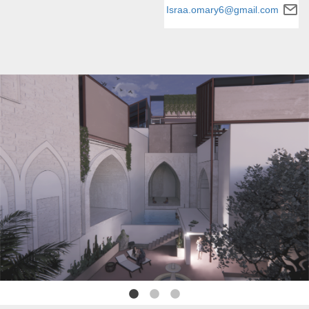
Israa.omary6@gmail.com