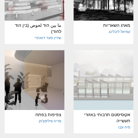
מארג השאריות
ما بين הוד لحوض (בין הוד
לחוד)
עמיאל ליבלינג
שירין סעד דואהרי
אקוסיסטם תרבותי באזורי
צפיפות בפתח
תעשייה
מריה פיליפצ'וק
מיה עבו