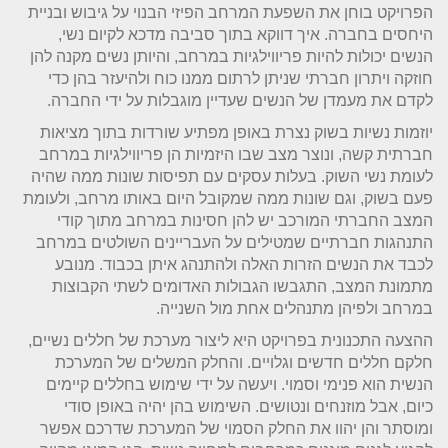
הפרויקט בוחן את השפעת המרחב הפיזי הבנוי על גיבוש ובניית
היחסים בחברה. איך דווקא בתוך סביבה מדכא לקיום נשי,
הנשים יכולות להיות פריווילגיות במרחב, והיותן נשים מקנה להן
חוזקה ויתרון חברתי שניתן לרתום ממנו כוח ולהיעזר בהן כדי
לקדם את מעמדן של הנשים שעדיין מוגבלות על ידי החברה.
יוזמות נשיות בשוק נצרת באופן מפתיע שורדות בתוך מציאות
חברתית קשה, ונוצר מצב שבו היזמיות הן פריווילגיות במרחב
לעומת נשי השוק. בעלות עסקים עם תפיסות שונות ממה שהיה
פעם בשוק, וגם שונות ממה שמקובל היום באותו מרחב, ולעומת
המצב החברתי המורכב יש להן חסינות במרחב מתוך קודי
התנהגות חברתיים שמטילים על העבריינים השולטים במרחב
לכבד את הנשים הזרות האלה ולהתנהג איתן בכבוד. מנובע
מתמונת המצב, התגבשו הגבולות האדומים לשתי הקבוצות
במרחב ולפיהן מתנהלים אחת מול השנייה.
ההצעה התכנונית בפרויקט היא ליצור מערכת של חללים נשיים,
חלקם חללים חדשים וגלויים. והחלק המשלים של המערכת
הנשית הוא פנימי וסמוי. ויעשה על ידי שימוש בחללים קיימים
כיום, אבל מוזנחים ונטושים. השימוש בהן יהיה באופן סודי
ומוסתר והן יהוו את החלק הסמוי של המערכת שדרכם אפשר