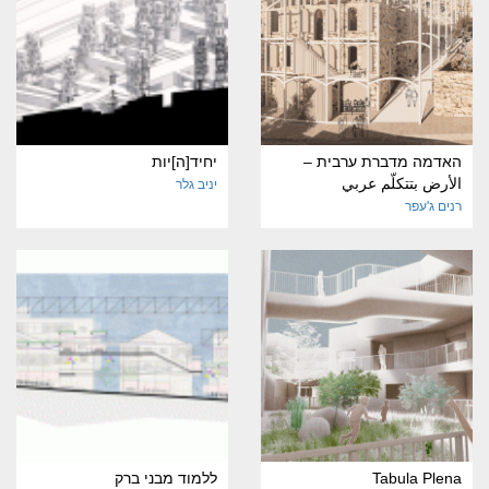
האדמה מדברת ערבית –
יחיד[ה]יות
الأرض بتتكلّم عربي
יניב גלר
רנים ג'עפר
Tabula Plena
ללמוד מבני ברק