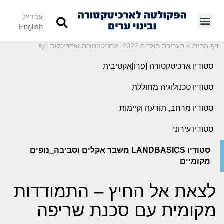
עברית
English
דף הבית
>
תערוכת בוגרים 2022: ארכיטקטורה ואדריכלות נוף
סטודיו ארכיטקטורה [פרו]אקטיבית
סטודיו טכנולוגיה מחוללת
סטודיו מרחב, תודעה וקיימות
סטודיו עירוני
סטודיו LANDBASICS משבר אקלים וסביבה_נופים
מקומיים
לצאת אל החיץ – התמודדות
מקומית עם סכנת שריפה