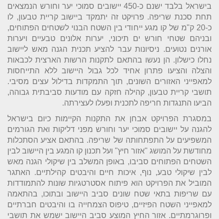
בישראל בלבד ישנם כ-450 יישובים סמוכי יער וחורש הנמצאים
תחת סכנת שריפה. פרויקט זה יתמקד ביישוב קריית טבעון, לו
כ-20 ק"מ של קו מגע ייחודי בין השטח הבנוי לשטחים הפתוחים,
ובניהם שטחי חורש ים תיכוני, יערות אלונים טבעיים ויערות
אורנים נטועים. ניסיונות עבר להציע תכנית הגנה מאש ליישוב
נחלו כישלון. הן נעשו בהתאם לתקנות הרשות הארצית לכבאות
והצלה והציעו פתרון אחיד לכל גבול היישוב ללא התייחסות
למאפייני האזורים השונים, תוך התמקדות בדילול עצים מסיבי.
תושבי קריית טבעון, קהילה חזקה עם מודעות סביבתית גבוהה,
הביעו התנגדות חריפה לתכנית ופעלו לעצירתה.
במסגרת הפרויקט אבחן את התקנות הקיימות כיום בישראל
להגנה על יישובים סמוכי יער וחורש מפני דליקות ואת הגורמים
המשפיעים על התפתחותה של שריפה. בהתאם אציע הסתכלות
מחודשת על המושג "אזור חיץ" ועל תכנון קו המגע בין היישוב לבין
השטחים הפתוחים סביבו, באופן המשלב בין שיקולי הגנה מאש
לבין שיקולי טבע, נוף, איכות חיים והיבטים קהילתיים. האתגר
המוביל את הפרויקט הוא פיתוח אסטרטגיות שונות להתמודדות
עם שריפות בתאי שטח שונים סביב היישוב ובתוכו, בהתאמה
למאפייני השטח הפיזיים, טיפוס הצמחייה בו והיבטים חברתיים
ופרוגרמתיים. אזור החיץ המוצע סביב היישוב ישמש את תושבי