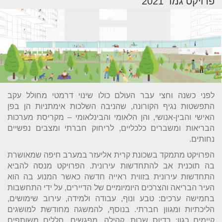
פרויקט גמר 2021
לפני כשנה וחצי עבר העולם כולו שינוי דרמטי מחולל עקב
התפשטות נגיף הקורונה, שהניבה השלכות אימתניות הן בפן
האישי והבין-אנושי, והן הלאומי והבינלאומי – מקריסת מערכות
הבריאות ומשברים כלכליים, לריחוק חברתי ומצבים נפשיים
נחותים.
הפרויקט מתמקד בשכונת קרית אליעזר במערב חיפה שמאושרת
בה תוכנית אב להתחדשות עירונית. הפרויקט מנסה להביא
התחדשות עירונית בזווית ראייה חדשה כאשר המנוע בה הוא
העיר הבריאה והצרכים היומיומיים של הדיירים, על ידי התחשבות
בחמישה ערכים: טבע ונוף, עבודה ולמידה, עירוב שימושים,
הליכתיות ומגוון חברתי. בנוסף, להמשגה מחודשת למושגים
קיימים כגון: רדיוס שרות, קהילה, מפגשים, חללים משותפים