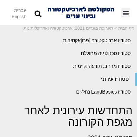
עברית
English
דף הבית
>
תערוכת בוגרים 2021: ארכיטקטורה ואדריכלות נוף.
סטודיו ארכיטקטורה [פרו]אקטיבית
סטודיו טכנולוגיה מחוללת
סטודיו מרחב, תודעה וקיימות
סטודיו עירוני
סטודיו LandBasics נחל-ים
התחדשות עירונית לאחר
מגפת הקורונה