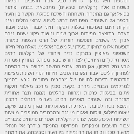
הנוספת היא כמוקד לחוויות טבע עבור תושבים. הפגיעה
בשטחים אלה (חקלאיים וטבעיים) מתבטאת בבניה ופיתוח
בפועל אך גם מהזנחה, השחתה והשלכת פסולת. הקשר בין העיר
והכפר אל השטחים הפתוחים דרוש לשינוי. ערוצי נחלים ואגני
היקוות הינם מערכות בעלות תפקוד חיוני עבור הטבע ועבור
האדם. כתוצאה מפיתוח ארוך שנים וגישות ניקוז ישנות נגרם
אבדן מי גשמים ותופעות חוזרות של הרס והצפות במורד,
תופעות אלו מתחזקות בעידן של משבר אקלימי. מעלה נחל חילזון
השטפוני מאופיין במרקם נדיר וייחודי של חקלאות זיתים
מסורתית ("ים הזיתים") לצד חורש טבעי מפותל ומחורץ (שמורת
טבע נחל חילזון), אגן הנחל וערוצי המשנה מהווים את המפתח
לפתרון הוליסטי עבור האדם והטבע. יחידות הנוף השונות מציעות
הזדמנויות נדירות לחוויות של מרחבים פתוחים וטבע בסמוך
למרקמים הבנויים. מרחב בקעת סכנין מורכב מאלפי חלקות
זיתים בבעלות פרטית ומהווה בחלקים ממנה חצר אחורית
מוזנחת ובה שטחים מופרים רבים. בערוצי הנחלים התכנון
המוצע נוטה לטובת המערכות האקולוגיות, מגוון מינים, שיקום
גיאומורפולוגי, וויסות ואיגום מי נגר ובמרחבים המופרים מוצעות
תשתיות הליכה, פנאי, יצרנות חקלאית ושטחים פתוחים ציבוריים
עבור תושבים ומבקרים. הפרויקט מתמקד ב"דרך אל הנחל"
מהעיר סכנין ובוחן את הדינמיקה בין העיר וסביבתה, את המתח