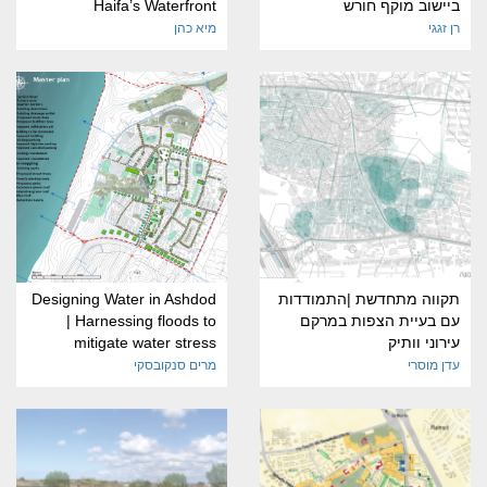
ביישוב מוקף חורש
Haifa’s Waterfront
רן זגגי
מיא כהן
תקווה מתחדשת |התמודדות
Designing Water in Ashdod
עם בעיית הצפות במרקם
| Harnessing floods to
עירוני וותיק
mitigate water stress
עדן מוסרי
מרים סנקובסקי