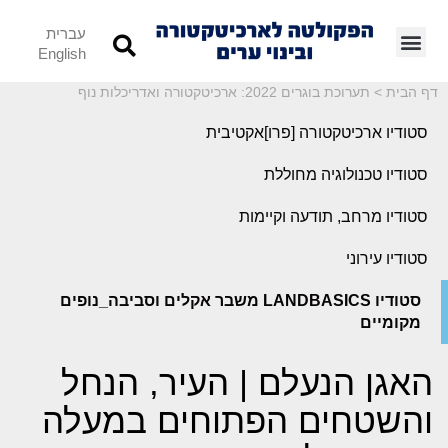
עברית
English
דף הבית
>
תערוכת בוגרים 2022: ארכיטקטורה ואדריכלות נוף
סטודיו ארכיטקטורה [פרו]אקטיבית
סטודיו טכנולוגיה מחוללת
סטודיו מרחב, תודעה וקיימות
סטודיו עירוני
סטודיו LANDBASICS משבר אקלים וסביבה_נופים
מקומיים
האגן הנעלם | העיר, הנחל
והשטחים הפתוחים במעלה