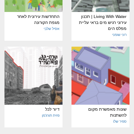
Living With Water | תכנון
התחדשות עירונית לאחר
עירוני רגיש מים בראי עליית
מגפת הקורונה
מפלס הים
אסיל שלבי
רוני שומני
שונות מאפשרת מקום
דיור לכל
להשתנות
פזית תורג'מן
ספיר שלו