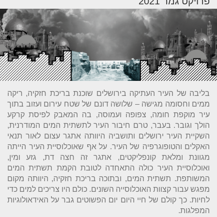
פרויקט גמר 2021
בליבה של העיר העתיקה בירושלים שוכנת בריכת חזקיה, ריקה
ממים וחסומה מגישה – שלושה דונם של שטח עירום ועזוב בתוך
עיר מוקפת חומה, צפופה ועמוסה, בה המאבק לפיסת קרקע
הולך וגובר. בעבר, טרם חיבור העיר לתשתית המים המודרנית,
השקיית העיר ירושלים ותושביה היוותה אתגר עצום לאור תנאי
האקלים והטופוגרפיה של העיר. על אף שאוכלוסיית העיר הייתה
מגוונת ומלאת קונפליקטים, אתגר זה חצה דת, גזע ומין,
ואוכלוסיית העיר כולה התאחדה לטובת הקמת תשתית המים
המשותפת. תשתית המים, ובתוכה בריכת חזקיה, היוותה מקום
מפגש עבור קצוות האוכלוסייה השונים. כולם היו צריכים למים כדי
לחיות. כך קולם של חיי היום יום הפשוטים גבר על האידאולוגיות
המפלגות.