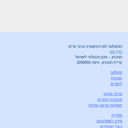
הפקולטה לארכיטקטורה ובינוי ערים
בניין סגו
הטכניון – מכון טכנולוגי לישראל
קריית הטכניון, חיפה 3200003
פקולטה
תוכניות
לימודים
מרכזי מחקר
מעבדות חוקרים
תשתיות הוראה ומחקר
ספרייה
מידע לסטודנטים
בעלי תפקידים