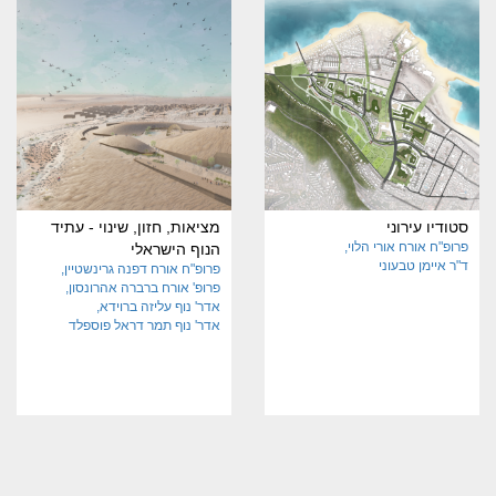
סטודיו עירוני
מציאות, חזון, שינוי - עתיד
פרופ"ח אורח אורי הלוי
הנוף הישראלי
ד"ר איימן טבעוני
פרופ"ח אורח דפנה גרינשטיין
פרופ' אורח ברברה אהרונסון
אדר' נוף עליזה ברוידא
אדר' נוף תמר דראל פוספלד