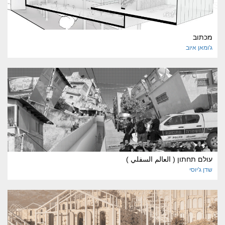
מכתוב
ג'ומאן
איוב
עולם תחתון ( العالم السفلي )
שדן
ג'יוסי