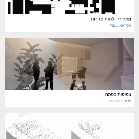
מאחורי דלתות סגורות
אסראא
עומרי
צפיפות בפתח
מריה
פיליפצ'וק