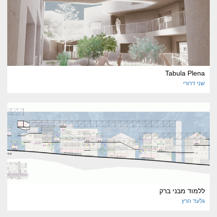
Tabula Plena
שני
דרורי
ללמוד מבני ברק
גלעד
הרץ