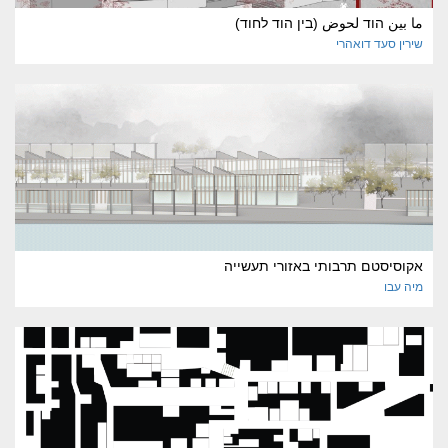
ما بين הוד لحوض (בין הוד לחוד)
שירין
סעד דואהרי
אקוסיסטם תרבותי באזורי תעשייה
מיה
עבו