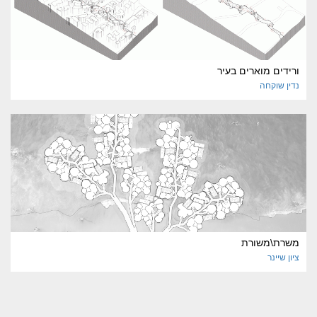
ורידים מוארים בעיר
נדין
שוקחה
משרת\משורת
ציון
שיינר