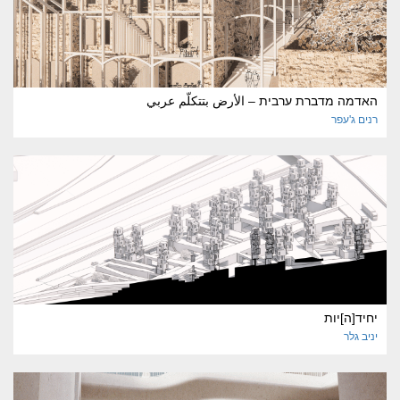
האדמה מדברת ערבית – الأرض بتتكلّم عربي
רנים
ג'עפר
יחיד[ה]יות
יניב
גלר