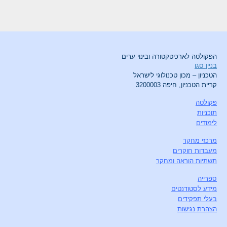
הפקולטה לארכיטקטורה ובינוי ערים
בניין סגו
הטכניון – מכון טכנולוגי לישראל
קריית הטכניון, חיפה 3200003
פקולטה
תוכניות
לימודים
מרכזי מחקר
מעבדות חוקרים
תשתיות הוראה ומחקר
ספרייה
מידע לסטודנטים
בעלי תפקידים
הצהרת נגישות