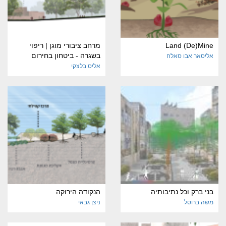
Land (De)Mine
מרחב ציבורי מוגן | ריפוי
בשגרה - ביטחון בחירום
אליסאר אבו סאלח
אליס בלצקי
בני ברק וכל נתיבותיה
הנקודה הירוקה
משה ברוסל
ניצן גבאי