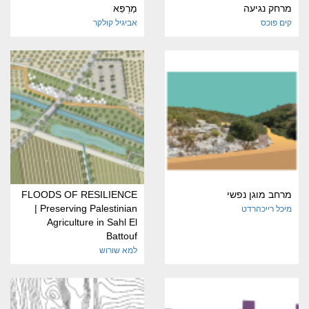
מרחק נגיעה
מַרְפֵּא
קים פוכס
אביגיל קולקר
מרחב מוגן נפשי
FLOODS OF RESILIENCE
| Preserving Palestinian
מיכל רייכהרדט
Agriculture in Sahl El
Battouf
למא שורוש