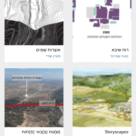
רוח שיבא
אוֹצְרוּת שָׁמַּיִם
נועה שטיינר
מעיין שירי
Storyscapes
(ש)טח (צ)באי (פ)תוח