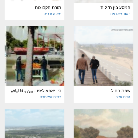
המסע בין ח' ל ה'
תורת הקבוצות
ראוד זיאדאת
מאיה זכריה
שפת החול
בין יאפא ליפו - بين يافا ليافو
הדס זמיר
בסים זעאתרה