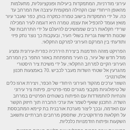
עירוני מודרניות, המתמקדות ביעילות ופונקציונליות, מתעלמות
מהאופן הייחודי שבו הקהילה המקומית עיצבה את המרחב עד
כה. על ידי התמקדות בישוב טמרה כמקרה בוחן, כפר שעבר עיור
מואץ ועומד להכפיל את עצמו. טמרה היא דוגמה לעיר המכילה
שרידי חקלאות רבים שממשיכים להיעלם על ידי התרחבות של
שכונות חדשות גנריות בשולי העיר, ובעקבות כך נוצר נתק פיזי
ותודעתי בין המרקם העירוני למרקם החקלאי.
הפרויקט מזהה הזדמנות ביצירת היררכיה כפרית-עירונית ומציג
מודל חדש של עיור, בו העיר מתפתחת באזור התפר בין המרחב
העירוני הקיים למרחב החקלאי, על ידי משיכת ציר היסטורי
מהגרעין אל שטחי השדות מעבר לכביש .70 באמצעות תכנון
אלטרנטיבי
השוזר ערכים מהקוד העירוני היחודי של הכפר, ויצירת ארגז כלים
של טיפולוגיות מקבצי מגורים סמי-פרטיים, פיתוח ציר עירוני
והנחיות להתמודדות עם הפיתוח בשטחים הפרטיים במרחב
השדה. התכנון שואף לשמר את ערכי החברה תוך חיזוק הקשר
עם האדמה, ובכך ליצור מערכת אורבנית בת קיימא המתבססת
על חקלאות פרודוקטיבית, שתספק מרחבים חברתיים ותשאב
השקעות ופיתוח הזדמנויות כלכליות.