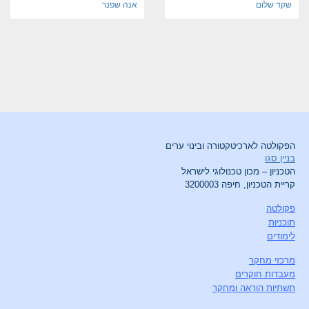
שקד שלום
אנה שפנר
הפקולטה לארכיטקטורה ובינוי ערים
בניין סגו
הטכניון – מכון טכנולוגי לישראל
קריית הטכניון, חיפה 3200003
פקולטה
תוכניות
לימודים
מרכזי מחקר
מעבדות חוקרים
תשתיות הוראה ומחקר