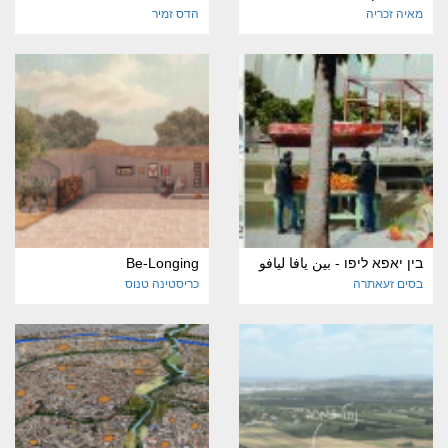
מאיה זכריה
הדס זמיר
בין יאפא ליפו - بين يافا ليافو
Be-Longing
בסים זעאתרה
כריסטינה טנוס