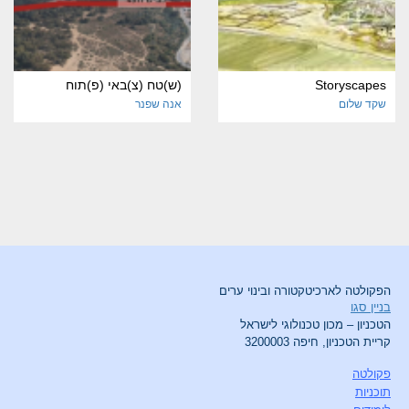
Storyscapes
(ש)טח (צ)באי (פ)תוח
שקד שלום
אנה שפנר
הפקולטה לארכיטקטורה ובינוי ערים
בניין סגו
הטכניון – מכון טכנולוגי לישראל
קריית הטכניון, חיפה 3200003
פקולטה
תוכניות