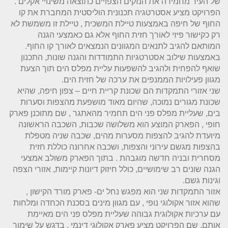
של העיר מחמירה את הנזקים הצפויים כתוצאה משינויי אקלים .
הפרויקט מציע אסטרטגיה תכנונית הוליסטית המחברת את קו
החוף של חיפה באמצעות טיילת המשכית , טיילת זו משמשת לא
רק כקישור פיזי לאורך חזית החוף אלא גם כאמצעי הגנה
המותאם להגיב לתנאים המגוונים הנמצאים לאורך קו החוף.
באמצעות שילוב אסטרטגיות התמודדות והגנה שונות, התכנון
שואף להפחית ולהגיב להשפעות עליית מפלס הים תוך הצעת
מגוון פעילויות הממנפים את ערכה של חזית הים.
שני אזורי התמקדות הם שכונת קריית חיים – צפון חיפה, שהיא
שכונת מגורים נמוכה, שהיום מאוד מושפעת מהצפות וסערות
בים, שעליית מפלס פני הים תחמיר מהאתגר , שם מתוכנן פארק
חופי , הפארק המוצע הוא משלושה שכבות, השכבה הראשונה
מיועדת להגיב להצפות מסערות מהים, שכבה שניה מטפלת
בהצפות מגשם עירוני והצפות, ושכבה אחרונה כוללת חזית
מסחרית ובניה חדשה מוגבהת . בתוך הפארק משולב אמצעי
הגנה שונים רב שימושיים, כולל חיזוק דיונות קיימות, אזורי הצפה
וגינות גשם.
אזור התמקדות שני הוא מפגש נחל ים- פארק מורד הקישון ,
שהוא אזור אקולוגי נופי , עם מגוון מינים בסכנת הכחדה ומלחות
עם ערכיות אקולוגית גבוהה שעליית מפלס פני הים מאיימת
אותם, שם הפרויקט מציע פארק אקולוגי דינמי , בדגש על שימור