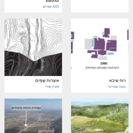
Battouf
למא שורוש
רוח שיבא
אוֹצְרוּת שָׁמַּיִם
נועה שטיינר
מעיין שירי