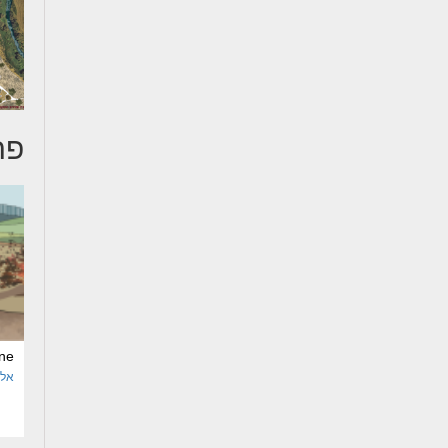
פר
ne
אלי