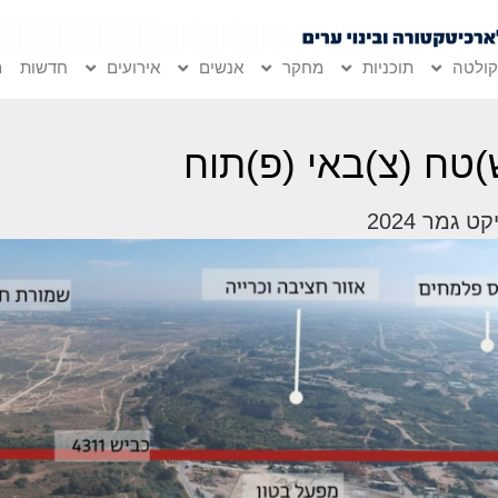
ולטה
תוכניות
מחקר
אנשים
אירועים
חדשות
מ
)טח (צ)באי (פ)תוח
ט גמר 2024