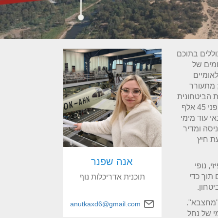
ללים בתוכם
ומים של
ם לאומיים
 מתעורר
ת הביטחונית
בשטח. על רקע זה בולט הפוטנציאל של מרחב פלמחים אשר משתרע על פני 45 אלף
י עוד מימי
יסה ומדיר
ת חיץ
אנה שפנר
, נופי
תוך כדי
תוכנית אדריכלות נוף
טחון.
"מחצבא".
anutkaxd6@gmail.com
י של נחל