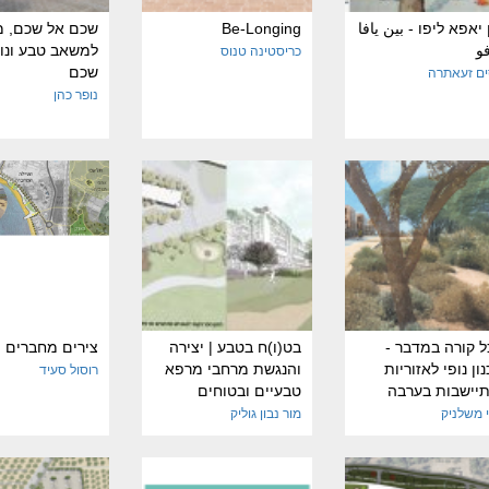
 יאפא ליפו - بين يافا
Be-Longing
שכם אל שכם, 
فو
למשאב טבע ונו
כריסטינה טנוס
שכם
ם זעאתרה
נופר כהן
 קורה במדבר -
בט(ו)ח בטבע | יצירה
צירים מחברים
ון נופי לאזוריות
והנגשת מרחבי מרפא
רוסול סעיד
תיישבות בערבה
טבעיים ובטוחים
 משלניק
מור נבון גוליק