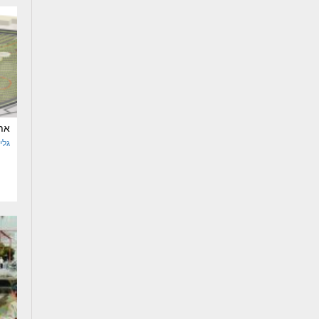
את
גלי