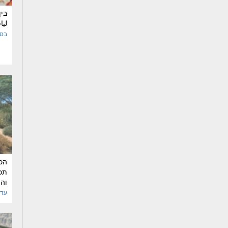
בין
ليا
בסי
הכל
תכנ
וה
עדי