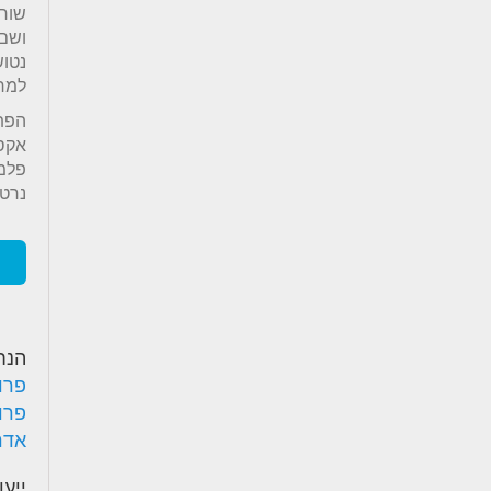
שורק
ושם 
נטוש
למר
הפתר
אקסט
פלמח
נרטי
הנח
פרו
פרו
אדר'
ייעו