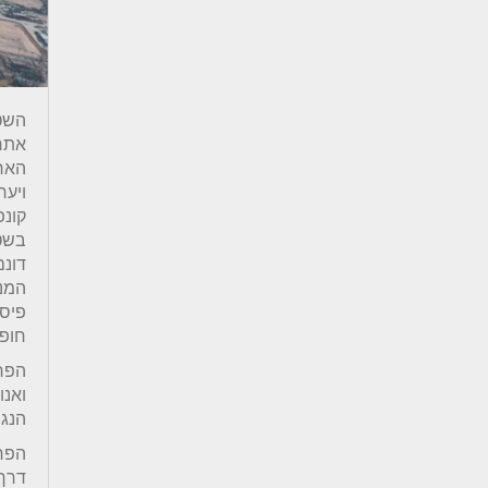
השט
אתרי
ויער
קונפ
דונם
המנד
פיסת
חופי
הפרו
ואנו
הנגש
הפרו
דרך 