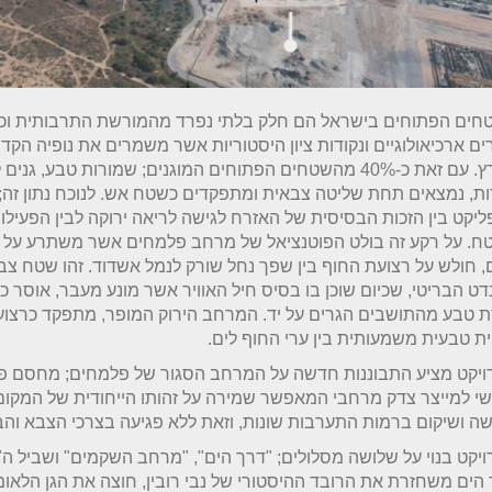
חים הפתוחים בישראל הם חלק בלתי נפרד מהמורשת התרבותית וכו
ם ארכיאולוגיים ונקודות ציון היסטוריות אשר משמרים את נופיה הקד
הארץ. עם זאת כ-40% מהשטחים הפתוחים המוגנים; שמורות טבע, גני
ות, נמצאים תחת שליטה צבאית ומתפקדים כשטח אש. לנוכח נתון זה;
ליקט בין הזכות הבסיסית של האזרח לגישה לריאה ירוקה לבין הפעילו
, חולש על רצועת החוף בין שפך נחל שורק לנמל אשדוד. זהו שטח צבא
ט הבריטי, שכיום שוכן בו בסיס חיל האוויר אשר מונע מעבר, אוסר כנ
 טבע מהתושבים הגרים על יד. המרחב הירוק המופר, מתפקד כרצוע
ת טבעית משמעותית בין ערי החוף לים.
יקט מציע התבוננות חדשה על המרחב הסגור של פלמחים; מחסם פיזי
שי למייצר צדק מרחבי המאפשר שמירה על זהותו הייחודית של המקום 
ה ושיקום ברמות התערבות שונות, וזאת ללא פגיעה בצרכי הצבא והבי
יקט בנוי על שלושה מסלולים; "דרך הים", "מרחב השקמים" ושביל ה
הים משחזרת את הרובד ההיסטורי של נבי רובין, חוצה את הגן הלאומ