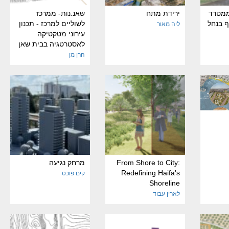
ממטרד
ירידת מתח
שאנ.נות- ממרכז
ף בנחל
לשוליים למרכז - תכנון
ליה מאור
עירוני מטקטיקה
לאסטרטגיה בבית שאן
הרן מן
From Shore to City:
מרחק נגיעה
Redefining Haifa's
קים פוכס
Shoreline
לארין עבוד