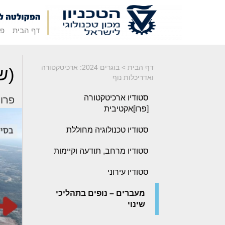
דף הבית
פק
דף הבית
>
בוגרים 2024: ארכיטקטורה
(ש
ואדריכלות נוף
סטודיו ארכיטקטורה
פרויק
[פרו]אקטיבית
סטודיו טכנולוגיה מחוללת
סטודיו מרחב, תודעה וקיימות
סטודיו עירוני
מעברים – נופים בתהליכי
שינוי