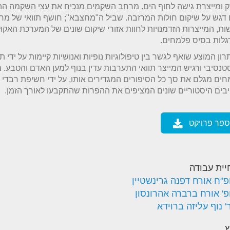
 ומייצרת גישה לחוף הים. מרחב השקמים מנכיח את עצי השקמה הה
דגש על שיקום חולות המרזבה. שביל ה"מחצבא"; חושף תוואי של מח
ות, המייצרות הזדמנויות לחוות אזורי שיקום שונים של המערכת האקול
גלות בסיס פלמחים.
ון המוצע שואף לגשר בין טיפולוגיות נופיות ואנושיות קיימות על ידי תכ
נסיבי ורגיש המייצר תוואי התערבות עדין בנוף למען האדם והטבע.
ים מגלם את סך כל הסיפורים המגדירים אותו, על ידי חשיפת רבדי 
בים היסטוריים שונים המציפים את ההפרות שהתקבעו לאורך הזמן.
ספר פרויקט
יית עבודה
פ"ח אורח דפנה גרינשטיין
פ' אורח ברברה אהרונסון
 נוף עליזה ברוידא
ץ