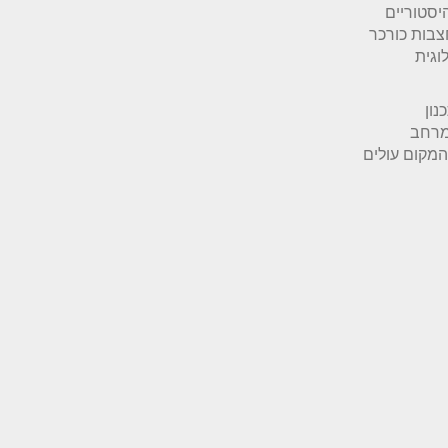
יסטוריים
צבות כורכר
וגית
נון
 מרחב
המקום עולים