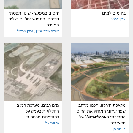
בין מים למים
יחסים במפגש - שינוי תפסתי
סביבתי במפגש נחל ים בגליל
אלון ברנע
המערבי
אוריה גולדשטיין
עידן
אריאל
מלאכת הירקון. תכנון מרחב
מים רבים. מערכת המים
שפך עירוני המחזק את החוסן
החקלאית בעמק עכו
הסביבתי ב-Waterfront של
כהזדמנות מרחבית
תל-אביב
גל ישראלי
נוי הר-חן