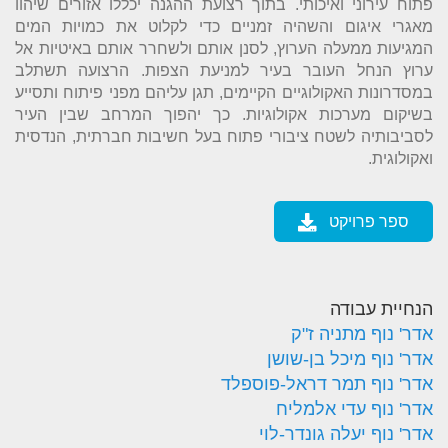
פתוח עירוני ואיכותי. בתוך רצועת ההגנה יכללו אזורים שיהוו
מאגרי איגום והשהיה זמניים כדי לקלוט את כמויות המים
המגיעות ממעלה הערוץ, לסנן אותם ולשחרר אותם באיטיות אל
ערוץ הנחל העובר בעיר למניעת הצפות. הרצועה תשתלב
במסדרונות האקולוגיים הקיימים, תגן עליהם מפני פיתוח ותסייע
בשיקום מערכות אקולוגיות. כך יהפוך המרחב שבין העיר
לסביבותיה לשטח ציבורי פתוח בעל חשיבות חברתית, הנדסית
ואקולוגית.
ספר פרויקט
הנחיית עבודה
אדר' נוף מתניה ז"ק
אדר' נוף מיכל בן-שושן
אדר' נוף תמר דראל-פוספלד
אדר' נוף עדי אלמליח
אדר' נוף יעלה גונדר-לוי