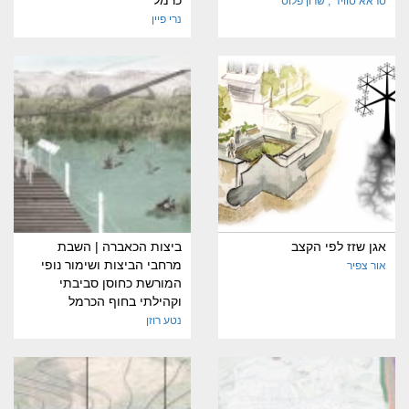
סראא סוויד
שרון
פלוס
נרי פיין
אגן שזז לפי הקצב
ביצות הכאברה | השבת
מרחבי הביצות ושימור נופי
אור צפיר
המורשת כחוסן סביבתי
וקהילתי בחוף הכרמל
נטע רוזן