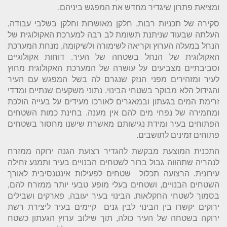
ומציאת פתרון שיגדיר מחדש את המפגש ביניהם.
סקירה של תכניות רבות, חלקן מאושרות וחלקן בשלבי עבודה,
העלתה שבעוד שניתנת תשומת לב רבה למערכת האקולוגית של
הנחל במעלה הערוץ וקריאה לשימורה ולשיקומה, נזנחת המערכת
האקולוגית של הנחל בשטחה של העיר. דוחות אקולוגיים
וסביבתיים מצביעים על עושרה של המערכת האקולוגית מחוץ
לעיר ומזהירים מפני הנזק שנגרם לה בשל המפגש עם העיר
והגידול הלא מבוקר בשטחי הבינוי. נתוני משקעים שנתיים ומדדי
זרימת המים בגעתון ובמאגרים לאורכו מעידים על בעייה הולכת
ומחמירה של נפחי מים להם אין מענה. בחינת כמות השטחים
הפתוחים בעיר ומידת נגישותם מאשרת שישנו מחסור בשטחים
פתוחים זמינים לתושבים.
התכנית המוצעת מבקשת להגדיר רצועת הגנה ירוקה ממזרח
לנהריה שתהווה גבול ברור לשטחים הבנויים בעיר ותמנע זחילה
עירונית. הרצועה תכלול שטחים לפעילות אינטנסיבית לאורך
השטחים הבנויים, ושטחים בעלי מופע טבעי יותר ממזרח להם,
בסמוך לשטחי החקלאות. הבינוי בעיר יעובה, פארקים ושבילים
ירוקים יקשרו בין הבינוי לבין גנים קיימים בעיר ליצירת רשת
ירוקה בשטחה של העיר כולה, תוך שילוב ערוץ הגעתון כשטח