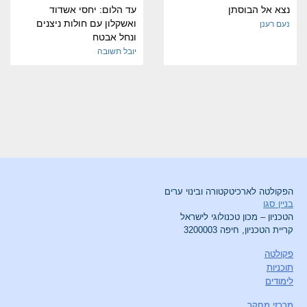
נצא אל הבוסתן
עד הלום: יחסי אשדוד
ואשקלון עם חולות ניצנים
נעם רענן
ונחל אבטח
יובל תשובה
הפקולטה לארכיטקטורה ובינוי ערים
בניין סגו
הטכניון – מכון טכנולוגי לישראל
קריית הטכניון, חיפה 3200003
פקולטה
תוכניות
לימודים
מרכזי מחקר