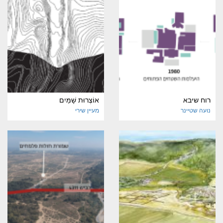
רוח שיבא
אוֹצְרוּת שָׁמַּיִם
נועה שטיינר
מעיין שירי