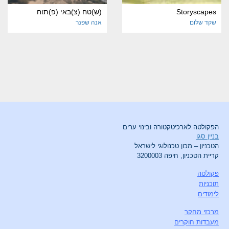
Storyscapes
(ש)טח (צ)באי (פ)תוח
שקד שלום
אנה שפנר
הפקולטה לארכיטקטורה ובינוי ערים
בניין סגו
הטכניון – מכון טכנולוגי לישראל
קריית הטכניון, חיפה 3200003
פקולטה
תוכניות
לימודים
מרכזי מחקר
מעבדות חוקרים