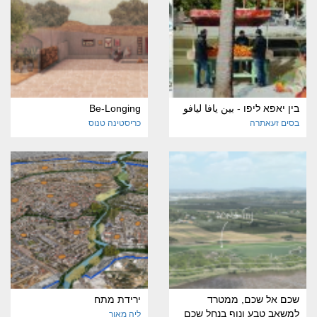
בין יאפא ליפו - بين يافا ليافو
Be-Longing
בסים זעאתרה
כריסטינה טנוס
שכם אל שכם, ממטרד
ירידת מתח
למשאב טבע ונוף בנחל שכם
ליה מאור