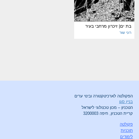
בת ים| זיכרון מרחבי בעיר
רוני שור
הפקולטה לארכיטקטורה ובינוי ערים
בניין סגו
הטכניון – מכון טכנולוגי לישראל
קריית הטכניון, חיפה 3200003
פקולטה
תוכניות
לימודים