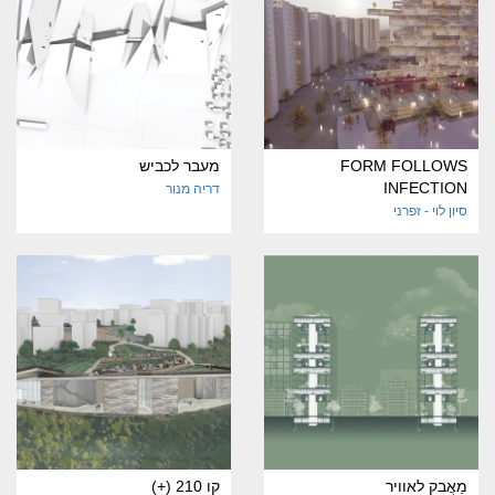
FORM FOLLOWS
מעבר לכביש
INFECTION
דריה מנור
סיון לוי - זפרני
מַאֲבק לאוויר
קו 210 (+)