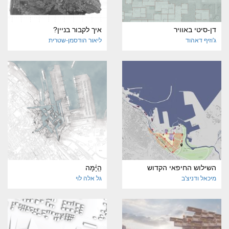
דן-סיטי באוויר
איך לקבור בניין?
ג'וזיף דאהוד
ליאור הודסמן-שטרית
השילוש החיפאי הקדוש
הַַיָּ֫מָּה
מיכאל ודניצ'ב
גל אלה לוי