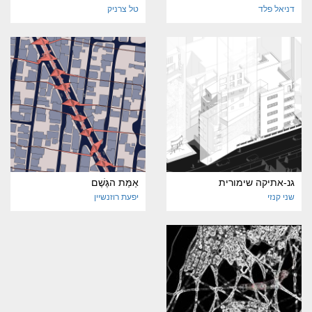
דניאל פלד
טל צרניק
גנ-אתיקה שימורית
אַמַּת הגֶּשֶׁם
שני קנזי
יפעת רוזנשיין