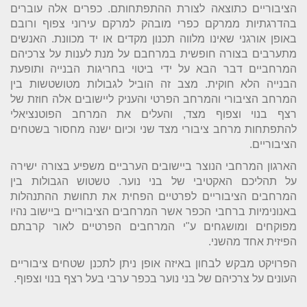
הציבוריים כתוצאה לצורת ההתפתחותם. כפרים אלה עוברים
בהדרגתיות ממרקם כפרי מובהק למרקם עירוני צפוף ורובם
באופן אורגני שאינו מלווה תכנון מקדים או יד מכוונת. האנשים
מתערבים בצורה חופשית במרחבם על מנת לענות על צרכיהם
המרחביים דבר הבא על ידי ביטוי בחריגות הבנייה ותופעת
הבנייה הלא חוקית. מצב זה הוביל לגבולות מטושטשות בין
המרחב הציבורי והמרחב הפרטי והעניק ליישובים אלה חוזת של
רצף בנוי וצפוף מצד, והעלים את המרחב הפוטנציאלי
להתפתחות מרחב ציבורי מצד שני וכיום ישנה מחסור בשטחים
הציבוריים.
הארגון המרחבי הנוצר ביישובים הערביים משפיע בצורה ישירה
על תהליכם האקטיבי של בני נוער. טשטוש הגבולות בין
המרחבים הציבוריים לפרטיים הפחית את תחושת ההתנהלות
באנונימיות ברחבי הכפר אשר המרחבים הציבוריים ביישוב נהיו
מפוקחים ומושגחים ע"י המרחבים הפרטיים לאור קרבתם
הפיזית אחד מהשני.
הפרויקט מבקש לבחון באיזה אופן ניתן לתכנן שטחים ציבוריים
העונים על צרכיהם של בני נוער בכפר ערבי בעל רצף בנוי וצפוף.