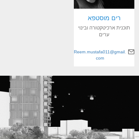
רים מוסטפא
תוכנית ארכיטקטורה ובינוי
ערים
Reem.mustafa011@gmail.
com