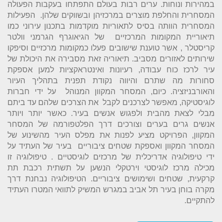
במהירות ונוחות. ערים רבות בעולם התפתחו בעקבות הפעולה
המסחרית והחלפת מוצרים במרכזיהן ובשווקים שלהן. הפעילות
המסחרית הוותה בסיס לתאוריות מוקדמות בתכנון עירוני כמו
תיאוריית המקומות המרכזיים של הגיאוגרף הגרמני וולטר
קריסטלר , אשר טוענת שישובים פעלו כמקומות מרכזיים וסיפקו
שירותים לאזורים מסביב. תיאוריה זאת מסבירה את היכולת של
עיר לרכז כוח עבודה, רעיונות ואינטראקציות למען אספקת
סחורות מה שתרם והיווה נקודת תפנית בתהליך העיור
והאורבניזציה. כיום, המסחר המקוון המנוהל על ידי חברות
לוגיסטיקה, מאפשר לצרכנים לקבל את הצרכים שלהם עד ביתם
מבלי לצאת מהבית ולפגוש אנשים בעיר. כאשר יותר ויותר
אנשים גרים בערים וצורכים דרך הפלטפורמה של המסחר
המקוון, הפרויקט מציע לפנות את מפלס העיר מהשינוע של
המסחר המקוון ואספקת שטחים ציבוריים בעיר של העתיד על
ידי טיפולוגיה אדריכלית של מרכזים לוגיסטיים . טיפולוגיה זו
מכילה מרכז לוגיסטי וירטקלי הנשען על תשתית רכבת תת
קרקעית, שטחים ושימושים ציבוריים. הטיפולוגיה נבחנת דרך
מקרה בוחן בעיר תל אביב במגרש המשיק לתוואי המטרו העתיד
להתקיים.