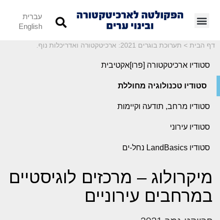
עברית
English
דף הבית
>
תערוכת בוגרים 2021: ארכיטקטורה ואדריכלות נוף.
סטודיו ארכיטקטורה [פרו]אקטיבית
סטודיו טכנולוגיה מחוללת
סטודיו מרחב, תודעה וקיימות
סטודיו עירוני
סטודיו LandBasics נחל-ים
מיקרולוג – מרכזים לוגיסטיים
במרחבים עירוניים