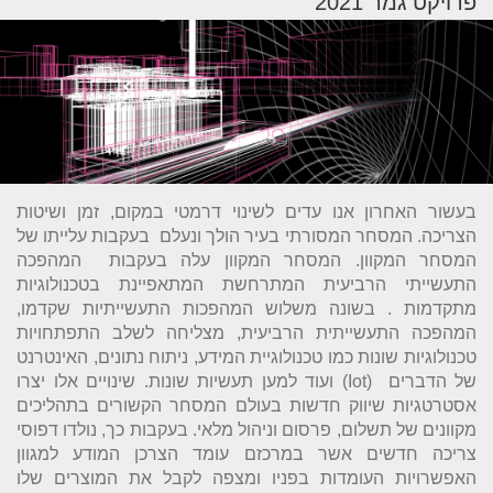
פרויקט גמר 2021
בעשור האחרון אנו עדים לשינוי דרמטי במקום, זמן ושיטות
הצריכה. המסחר המסורתי בעיר הולך ונעלם בעקבות עלייתו של
המסחר המקוון. המסחר המקוון עלה בעקבות המהפכה
התעשייתי הרביעית המתרחשת המתאפיינת בטכנולוגיות
מתקדמות . בשונה משלוש המהפכות התעשייתיות שקדמו,
המהפכה התעשייתית הרביעית, מצליחה לשלב התפתחויות
טכנולוגיות שונות כמו טכנולוגיית המידע, ניתוח נתונים, האינטרנט
של הדברים (Iot) ועוד למען תעשיות שונות. שינויים אלו יצרו
אסטרטגיות שיווק חדשות בעולם המסחר הקשורים בתהליכים
מקוונים של תשלום, פרסום וניהול מלאי. בעקבות כך, נולדו דפוסי
צריכה חדשים אשר במרכזם עומד הצרכן המודע למגוון
האפשרויות העומדות בפניו ומצפה לקבל את המוצרים שלו