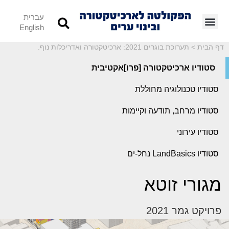
עברית
English
דף הבית
>
תערוכת בוגרים 2021: ארכיטקטורה ואדריכלות נוף.
סטודיו ארכיטקטורה [פרו]אקטיבית
סטודיו טכנולוגיה מחוללת
סטודיו מרחב, תודעה וקיימות
סטודיו עירוני
סטודיו LandBasics נחל-ים
מגורי זוטא
פרויקט גמר 2021