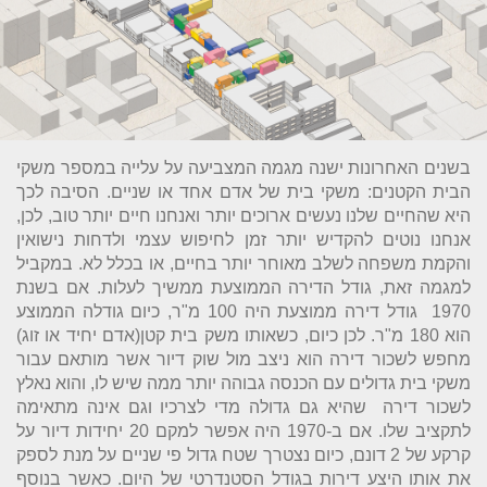
בשנים האחרונות ישנה מגמה המצביעה על עלייה במספר משקי
הבית הקטנים: משקי בית של אדם אחד או שניים. הסיבה לכך
היא שהחיים שלנו נעשים ארוכים יותר ואנחנו חיים יותר טוב, לכן,
אנחנו נוטים להקדיש יותר זמן לחיפוש עצמי ולדחות נישואין
והקמת משפחה לשלב מאוחר יותר בחיים, או בכלל לא.
במקביל
למגמה זאת, גודל הדירה הממוצעת ממשיך לעלות. אם בשנת
1970 גודל דירה ממוצעת היה 100 מ"ר, כיום גודלה הממוצע
הוא 180 מ"ר.
לכן כיום, כשאותו משק בית קטן(אדם יחיד או זוג)
מחפש לשכור דירה הוא ניצב מול שוק דיור אשר מותאם עבור
משקי בית גדולים עם הכנסה גבוהה יותר ממה שיש לו, והוא נאלץ
לשכור דירה שהיא גם גדולה מדי לצרכיו וגם אינה מתאימה
לתקציב שלו.
אם ב-1970 היה אפשר למקם 20 יחידות דיור על
קרקע של 2 דונם, כיום נצטרך שטח גדול פי שניים על מנת לספק
את אותו היצע דירות בגודל הסטנדרטי של היום. כאשר בנוסף