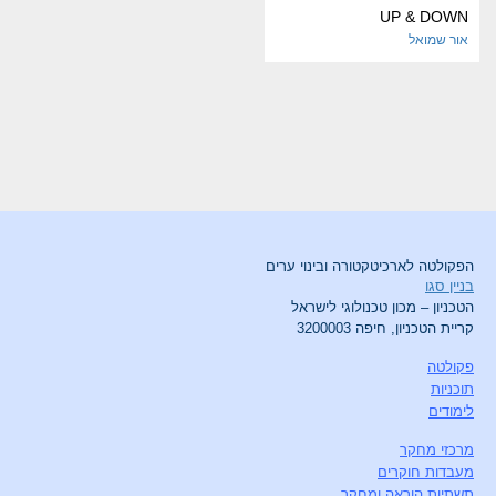
UP & DOWN
אור שמואל
הפקולטה לארכיטקטורה ובינוי ערים
בניין סגו
הטכניון – מכון טכנולוגי לישראל
קריית הטכניון, חיפה 3200003
פקולטה
תוכניות
לימודים
מרכזי מחקר
מעבדות חוקרים
תשתיות הוראה ומחקר