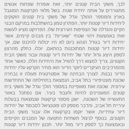
לכך, משקי הבית קטנים יותר, זאת אומרת שפחות אנשים
מתגוררים על אותה יחידת שטח.
בשל מלאי הקרקעות המוגבל
בארץ והמספר ההולך וגדל של משקי בית קטנים הזקוקים
ליחידות דיור קטנות יותר, הפתרון טמון בהשתלבות במרקם הבנוי
הקיים והגדלה של הצפיפות העירונית שלו. הפרויקט מציע לעשות
זאת באמצעות זיהוי שטחי "שאריות" בין מבנים קיימים, אשר
יחידות דיור בגודל הנהוג כיום לא היו יכולות להיכנס שם, אך
יחידות דיור קטנות המתוכננות בהתאם, יוכלו.
כחלק מהרצון
לספק היצע גדול יותר של יחידות דיור קטנות עבור משקי הבית
הקטנים, צריך למצוא דרך להוזיל את היחידות הללו, כאשר אחד
מהמרכיבים העיקריים ליוקר הדיור הוא מחיר הקרקע עליו יחידות
הדיור נבנות.
לצורך הבחינה של אסטרטגית פעולה זו נבחרה
שכונת מונטיפיורי בתל אביב, הנמצאת בתחילתה של התחדשות
עירונית.
שכונה זאת מאופיינת במספר הולך וגדל של משקי בית
קטנים המעוניינים לחיות ולעבוד בעיר.
אם נסתכל באזור
התעשייה של השכונה, ישנן מספר קרקעות שנמצאות בבעלות
עיריית תל אביב, והדבר מספק לנו פוטנציאל לסבסוד של יחידות
דיור עתידיות, אשר יוקמו בקרקעות אלו עבור משקי הבית
הקטנים, בנוסף לניצול תשתיות התנועה של המבנים הקיימים
ובאמצעות כך לספק דיור מוזל יותר.
תכנון יחידות דיור קטנות