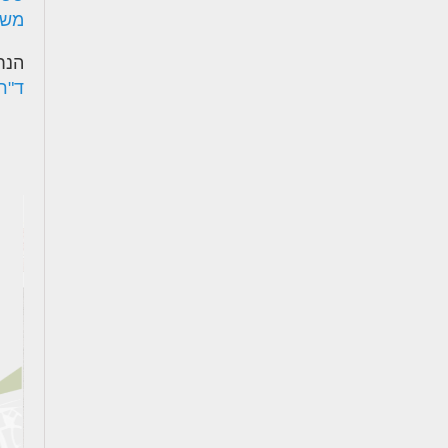
משר
הנח
ד"ר