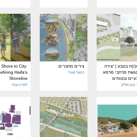
ו)ח בטבע | יצירה
צירים מחברים
Shore to City:
נגשת מרחבי מרפא
efining Haifa's
רוסול סעיד
יים ובטוחים
Shoreline
 נבון גוליק
לארין עבוד