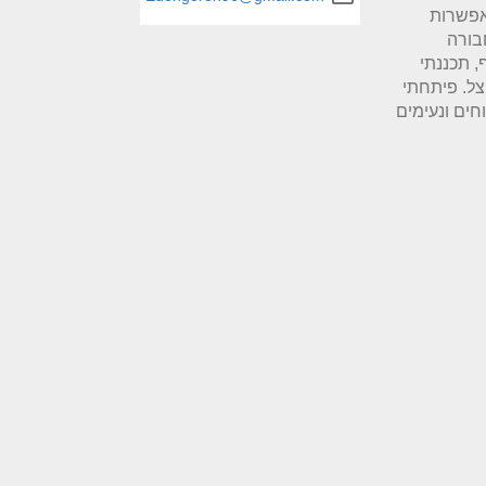
אפשרות
בורה
, תכננתי
צל. פיתחתי
חים ונעימים