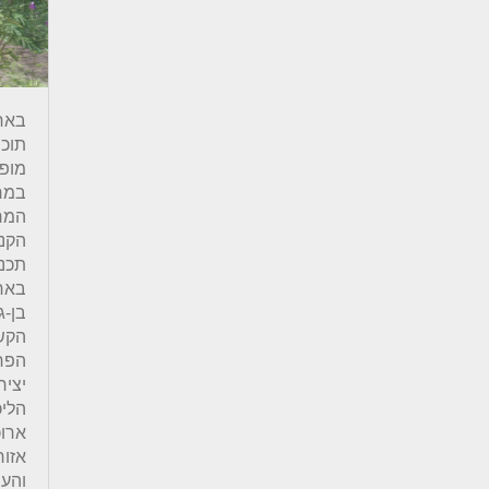
באר
מופר
במרק
המרח
הקני
תכנו
באר 
בן-ג
הקשר
הפרו
יציר
הליכ
ארוכ
אזור
והעי