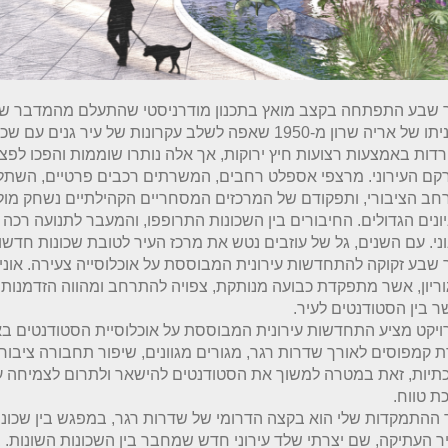
 שבע התפתחה בקצב מואץ בתכנון מודרניסטי שהתעלם מהמדבר ש
תוכניתו של אריה שרון מ-1950 שאפה לשלב עקרונות של עיר גנים עם ש
דות באמצעות רצועות חיץ ירוקות, אך אלה נותרו שוממות והפכו לפצ
ם העירוני. מרצפי אספלט רחבים, המשרתים רכבים פרטיים, השתלט
ב הציבורי, ותפקודם של המרכזים המסחריים הקהילתיים נשחק מול 
ונים הגדולים. החיבורים בין השכונות התרופפו, והמעבר לתנועה רכה
ני. עם השנים, גל של עוזבים נטש את מרכז העיר לטובת שכונות חדשות 
שבע זקוקה להתחדשות עירונית המבוססת על אוכלוסייה צעירה. אונ
וריון, אשר מתפקדת כבועה מנותקת, צפויה להתרחב ומהווה הזדמנות
 בין הסטודנטים לעיר.
יקט מציע התחדשות עירונית המבוססת על אוכלוסיית הסטודנטים ב
ת קמפוסים לאורך שדרות רגר, מגורים מגוונים, שיפור תחבורה ציבורי
תיות, זאת במטרה למשוך את הסטודנטים להישאר ולתרום לצמיחה עי
ת טווח.
 ההתמקדות שלי הוא בקצה הדרומי של שדרות רגר, במפגש בין שכונה
ר העתיקה, שם יצרתי שלד עירוני חדש שמחבר בין השכונות השונות.