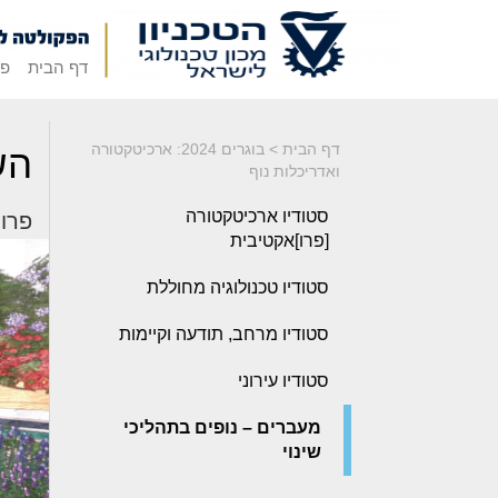
דף הבית
פק
דף הבית
>
בוגרים 2024: ארכיטקטורה
הש
ואדריכלות נוף
סטודיו ארכיטקטורה
פרויק
[פרו]אקטיבית
סטודיו טכנולוגיה מחוללת
סטודיו מרחב, תודעה וקיימות
סטודיו עירוני
מעברים – נופים בתהליכי
שינוי