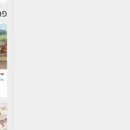
פר
ne
אלי