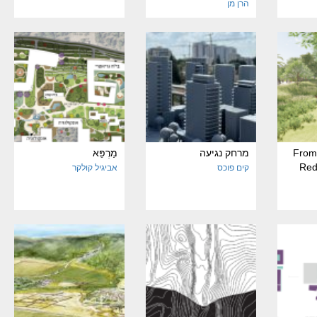
הרן מן
From 
מרחק נגיעה
מַרְפֵּא
Red
קים פוכס
אביגיל קולקר