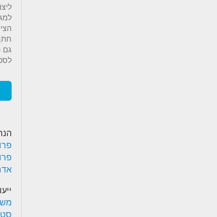
ליצו
למג
הציב
חתך 
גם ר
לסטו
הנח
פרו
פרו
אדר'
ייעו
משר
סטו