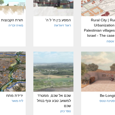
Rural City | Ru
המסע בין ח' ל ה'
תורת הקבוצות
Urbanization
ראוד זיאדאת
מאיה זכריה
Palestinian villages
Israel - The case
Tam
 ווטפה
Be-Longi
שכם אל שכם, ממטרד
ירידת מתח
למשאב טבע ונוף בנחל
סטינה טנוס
ליה מאור
שכם
נופר כהן