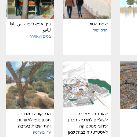
שפת החול
בין יאפא ליפו - بين يافا
ليافو
הדס זמיר
בסים זעאתרה
שאנ.נות- ממרכז
הכל קורה במדבר -
לשוליים למרכז - תכנון
תכנון נופי לאזוריות
עירוני מטקטיקה
והתיישבות בערבה
לאסטרטגיה בבית שאן
עדי משלניק