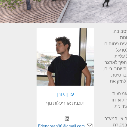
סביבה.
כונות
עים פתוחים
ו על
עליית
 הפך לאתגר
יותר. כיום,
יברסיטת
 לחזק את
עדן גורן
אמצעות
ת ועידוד
תוכנית אדריכלות נוף
רונית
 א', המע"ר
 במטרה
Edengoren96@gmail.com