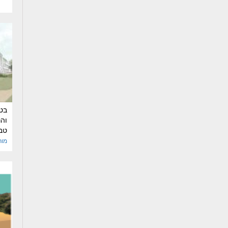
בט(
וה
טבע
מור