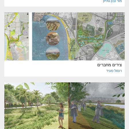
מור
נבון גוליק
צירים מחברים
רוסול
סעיד