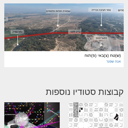
(ש)טח (צ)באי (פ)תוח
אנה
שפנר
קבוצות סטודיו נוספות