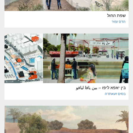
שפת החול
הדס
זמיר
בין יאפא ליפו – بين يافا ليافو
בסים
זעאתרה