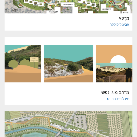
מַרְפֵּא
אביגיל
קולקר
מרחב מוגן נפשי
מיכל
רייכהרדט