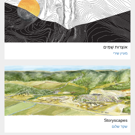
אוֹצְרוּת שָׁמַּיִם
מעיין
שירי
Storyscapes
שקד
שלום