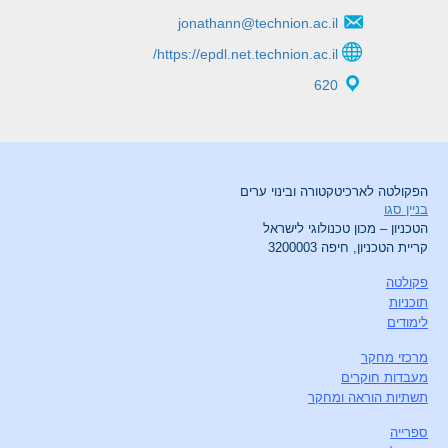
jonathann@technion.ac.il
https://epdl.net.technion.ac.il/
620
הפקולטה לארכיטקטורה ובינוי ערים
בניין סגו
הטכניון – מכון טכנולוגי לישראל
קריית הטכניון, חיפה 3200003
פקולטה
תוכניות
לימודים
מרכזי מחקר
מעבדות חוקרים
תשתיות הוראה ומחקר
ספרייה