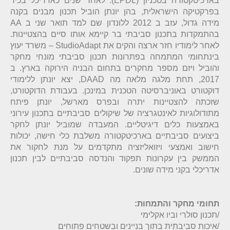
בארכיטקטורה בטכניון (
EPDL
). לאחר שנים כאדריכל בכיר
בפרקטיקה הישראלית, בהן יונתן הוביל תכנון מבנים בקנה
מידה גדול, עזב ב 2012 ללונדון שם למד תואר שני ב AA
בהתמקדות בתכנון סביבתי בר קיימא אותו סיים בהצטיינות.
לאחר לימודיו חזר ארצה והקים את
StudioAdapt
– משרד יעוץ
בינתחומי המתמחה בפתרונות תכנון סביבתי מונחי מחקר
והוביל ויזם מספר מחקרים בתחום הבניה הירוקה בארץ. ב
2017, תחת מלגה מלאה מה DAAD, יצא יונתן ללימודי
דוקטורט באוניברסיטה הטכנית במינכן. בעבודת הדוקטורט,
שזכתה להצטיינות יתרה ובפרס מארשל, יונתן פיתח
מתודולוגיות לאינטגרציה של שיקולים סביבתיים בתכנון עירוני
באמצעות כלים דיגיטליים. המעבדה שמוביל יונתן לחקר
ביצועים סביבתיים בארכיטקטורה משלבת כלי חישה, יכולות
חישוב ואמצעי ויזואליזציה מתקדמים על מנת לחקור את
הממשק בין עקרונות תפקוד והנדסה סביבתיים לבין תכנון
אדריכלי בקני מידה שונים.
תחומי מחקר והתמחות: