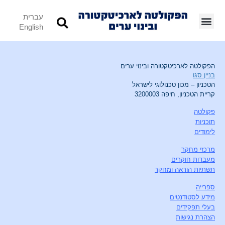
עברית
English
הפקולטה לארכיטקטורה ובינוי ערים
בניין סגו
הטכניון – מכון טכנולוגי לישראל
קריית הטכניון, חיפה 3200003
פקולטה
תוכניות
לימודים
מרכזי מחקר
מעבדות חוקרים
תשתיות הוראה ומחקר
ספרייה
מידע לסטודנטים
בעלי תפקידים
הצהרת נגישות