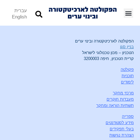
עברית
English
הפקולטה לארכיטקטורה ובינוי ערים
בניין סגו
הטכניון – מכון טכנולוגי לישראל
קריית הטכניון, חיפה 3200003
פקולטה
תוכניות
לימודים
מרכזי מחקר
מעבדות חוקרים
תשתיות הוראה ומחקר
ספרייה
מידע לסטודנטים
בעלי תפקידים
הצהרת נגישות