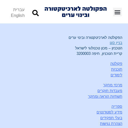
עברית
English
הפקולטה לארכיטקטורה ובינוי ערים
בניין סגו
הטכניון – מכון טכנולוגי לישראל
קריית הטכניון, חיפה 3200003
פקולטה
תוכניות
לימודים
מרכזי מחקר
מעבדות חוקרים
תשתיות הוראה ומחקר
ספרייה
מידע לסטודנטים
בעלי תפקידים
הצהרת נגישות