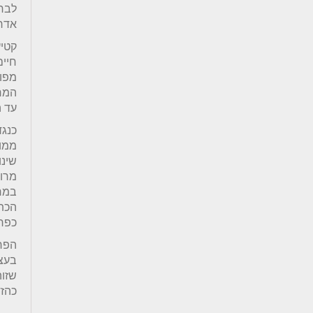
לבח
אדרי
קטיע
חיי
מפוז
המר
עד ה
כנגד
ממו
שינ
מרוב
במר
הכת
כפרש
הפרו
בעצמ
שזו
כהזד