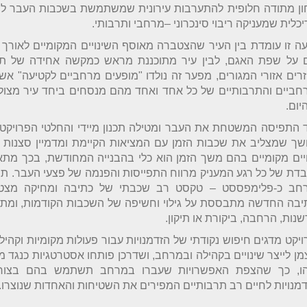
ון מתודה חלופית להתערבות עירונית שמשתמשת בשכבות העבר לי
כלית שמעניקה ריבוי סינכרוני –מרחבי ותרבותי.
ה זו עומדת בין העיר שהצטברה מאוסף השינויים המקומיים לאורך
ם על שפת האגם, לבין עיר מתוכננת מראש כמקשה אחידה של תי
רים אזורי המגורים, מפער זה נולדו "מופעים מרחביים לקטיעה" אש
חביים והתרבותיים של כל אחד ואחד מהם מנסחים ביחד עיר מצול
יום.
 התפיסה המשטחת את העבר ומטילה תכנון מיידי והחלטי הפרויקט 
שך שמצליב את שכבות הזמן עם המציאות הקיימת ומדמיין סצנות 
ויים מקומיים בהם משך הזמן הוא כלי בהבנייה המחודשת, בכך מת
דת של כל רגע המעניק מרווח התפייסות והפנמה של פצעי העבר. תה
חב כ-פלימפססט – טקסט רב שכבתי של כתיבה ומחיקה מצט
יבה החדשה מתבססת על גילוי וחשיפה של השכבות הקודמות, ומת
נות, הרחבה, ביקורת או תיקון.
יקט מדגים חיפוש נקודתי של הזדמנויות עבור פעולות מקומיות וקהילת
ן לייצר שינויים בקהילה ובמרחב, ושדרכן פותחו אסטרטגיות כנגד מ
הו, כך שהצפת האפשרויות שעברו במרחב תשתמש בהם בצורה 
מנויות לחיים רב תרבותיים המפירים את השטיחות והאחדות שנוצרו.