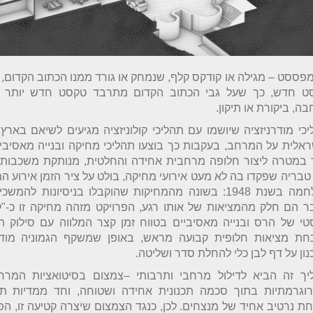
פססט – מגילה או קודקס קלף, שנמחק או גורד ממנו הכתוב הקדום, 
ט חדש, כך שעל גבי הכתוב הקדום מתרבד טקסט חדש יותר ש
ה, ביקורת או תיקון.
כי מודרניזציה שיושמו עם תהליכי קולוניזציה מגיעים לשיאם באר
אלית על המרחב, בעקבות כך בוצעו תהליכי מחיקה ובנייה מאסיביי
 במטרה ליצור חלופה מרחבית אחידה והחלטית, מנותקת משכבות 
טבריה שפקדו בה לא מעט אירועי מחיקה, בולט על ציר הזמן אירוע 
למלחמה בשנת 1948: בשונה מהמחיקות שהוקבלו בניסיונות להמ
 הם חלק מהמציאות של אותו רגע, הפרויקט מזהה מחיקה זו כ-"קט
טי של הרס ובנייה מאסיביים בטווח זמן קצר המלווה עם סילוק ת
כחת מציאות חלופית קבועה מראש, באופן שמשקף הגמוניה מוד
ון על דף לבן כלי להחלת סדר ושליטה.
יך זה הביא לדילול מרחבי ותרבותי –צמצום בסיטואציות המרחב
רוגרמתיות בתוך סכמה תכנונית אחידה ושטוחה, וחד ממדיות ת
ת נרטיב אחיד של מנצחים. לכן, כנגד הצמצום שיצרה קטיעה זו, ה