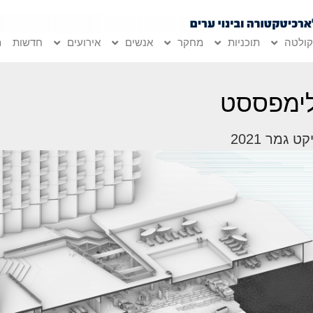
ולטה
תוכניות
מחקר
אנשים
אירועים
חדשות
מ
ימפססט
ט גמר 2021