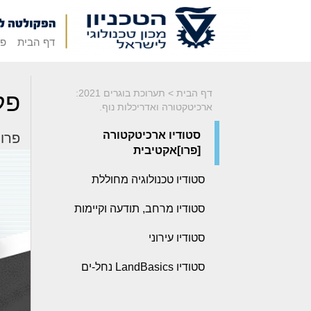
דף הבית
פק
דף הבית
>
תערוכת בוגרים 2021:
פל
ארכיטקטורה ואדריכלות נוף.
סטודיו ארכיטקטורה
פרויק
[פרו]אקטיבית
סטודיו טכנולוגיה מחוללת
סטודיו מרחב, תודעה וקיימות
סטודיו עירוני
סטודיו LandBasics נחל-ים