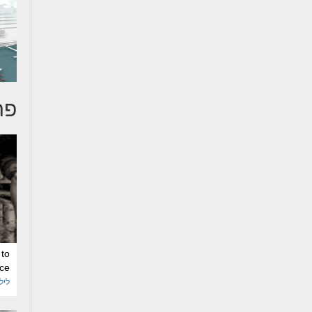
פר
 to
ce
ליל