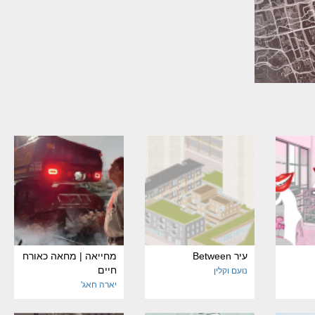
עיר Between
מחייאה | מחאה כאורח
חיים
נועם וקלין
יארה חאג'