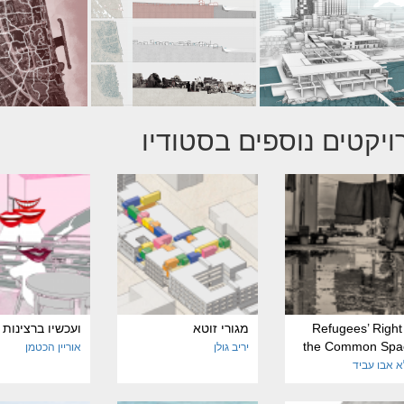
ויקטים נוספים בסטודיו
Refugees’ Right
מגורי זוטא
ועכשיו ברצינות
the Common Spa
יריב גולן
אוריין הכטמן
א אבו עביד