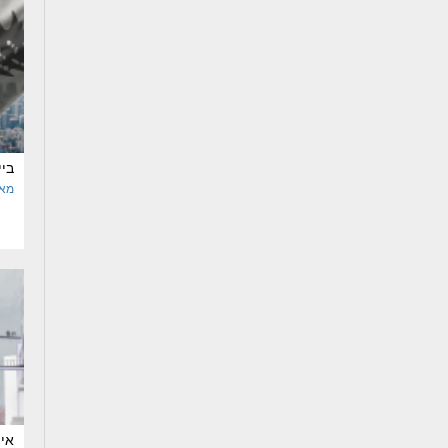
ביי
מאר
איי