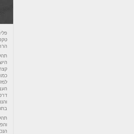
פלימ
טקס
הרחב
תהלי
הישר
קצר
כמו 
העבר
דרס
והנ
בתכנ
תהל
והפ
הנכח