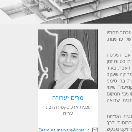
ונכתב תחתיו
ל פרשנות,
ץ עם השליטה
ם בטווח זמן
העבר. בעיר
המחיקה שעקב
שכיות בה סימני
יעה": שינוי
ושבי המקום
מרים זערורה
רנית שרואה
תוכנית ארכיטקטורה ובינוי
ערים
ית הפיזיות
רבותית דרך
פרויקט מבקש
Zaaroura.maryam@gmail.c