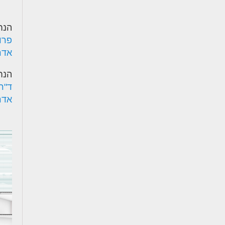
הנח
פרו
אדר'
הנח
ד"ר 
אדר