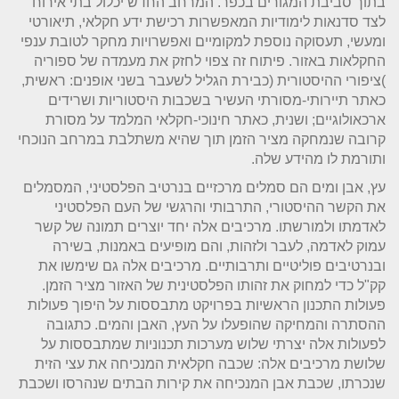
בתוך סביבת המגורים בכפר. המרחב החדש יכלול בתי אירוח
לצד סדנאות לימודיות המאפשרות רכישת ידע חקלאי, תיאורטי
ומעשי, תעסוקה נוספת למקומיים ואפשרויות מחקר לטובת ענפי
החקלאות באזור. פיתוח זה צפוי לחזק את מעמדה של ספוריה
)ציפורי ההיסטורית (כבירת הגליל לשעבר בשני אופנים: ראשית,
כאתר תיירותי-מסורתי העשיר בשכבות היסטוריות ושרידים
ארכאולוגיים; ושנית, כאתר חינוכי-חקלאי המלמד על מסורת
קרובה שנמחקה מציר הזמן תוך שהיא משתלבת במרחב הנוכחי
ותורמת לו מהידע שלה.
עץ, אבן ומים הם סמלים מרכזיים בנרטיב הפלסטיני, המסמלים
את הקשר ההיסטורי, התרבותי והרגשי של העם הפלסטיני
לאדמתו ולמורשתו. מרכיבים אלה יחד יוצרים תמונה של קשר
עמוק לאדמה, לעבר ולזהות, והם מופיעים באמנות, בשירה
ובנרטיבים פוליטיים ותרבותיים. מרכיבים אלה גם שימשו את
קק"ל כדי למחוק את זהותו הפלסטינית של האזור מציר הזמן.
פעולות התכנון הראשיות בפרויקט מתבססות על היפוך פעולות
ההסתרה והמחיקה שהופעלו על העץ, האבן והמים. כתגובה
לפעולות אלה יצרתי שלוש מערכות תכנוניות שמתבססות על
שלושת מרכיבים אלה: שכבה חקלאית המנכיחה את עצי הזית
שנכרתו, שכבת אבן המנכיחה את קירות הבתים שנהרסו ושכבת