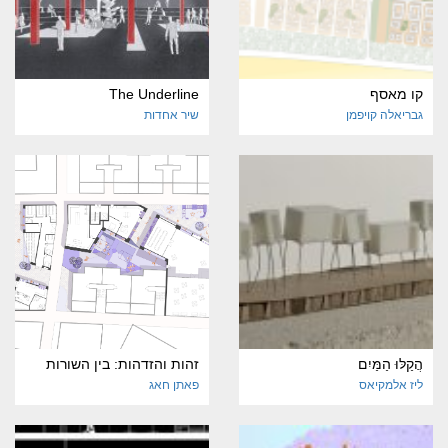
קו מאסף
The Underline
גבריאלה קויפמן
שיר אחדות
הֲקַלּוּ הַמַּיִם
זהות והזדהות: בין השורות
ליז אלמקיאס
פאתן חאג