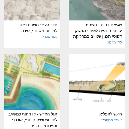
שגיאת דפוס - תשתית
חצר העיר: משטח פרטי
עירונית-נופית לאיחוי ממשק
למרחב משותף, טירה
דפוסי תכנון שנויים במחלוקת
קמר מסרי
לירן מזומן
רועש להפליא
הגל החדש - קו החוף כמשאב
לחידוש ושיקום נופי, אורבני
אורגד מרקוביץ
ותיירותי בנהריה