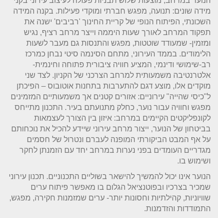
הנוער במרחב, מוצעות שלוש תבניות פעולה לעיצוב עירוני בקני
מידה שונים: תנועה, מפגש חברתי ומוקדי פעילות. בקנה המידה
השכונתי, הפיתוח הנופי של קריית החינוך 'רביבים' ישנה את
תפקוד המרחב לאורך שעות היממה וייצר מרחב רציף, נגיש
ומזמין- שמעודד שוטטות, מפגש והתנסות גם מעבר לשעות
הלימודים. בממד העירוני, מתחם הסינמה סיטי נבחן כמרכז
רב-שימושי ודינמי, המציע חוויה ציבורית פתוחה וחינמית-
אלטרנטיבה משמעותית למרחב הצרכני של הקניון. לצד שני
מוקדים אלו, מוצע דגם להתערבות בתחנות אוטובוס – הפיכתן
ל"כיסי שהייה" עירוניים: אזורים קטנים אך משמעותיים המזמינים
מפגש וחוויה עבור נוער, כחלק מתנועתם בעיר. התכנון מתייחס
לקונפליקטים הקיימים במרחב: איזון בין הצורך לעצמאות
בביטחון של הנוער, ייצור מרחב עירוני שיידע להכיל את נוכחותם
על אף המבט הביקורתי המופנה לעברם ונטרול של חסמים
מגדריים העומדים בפני נערות במרחב יחד עם הזמנתן לחקר
ושימוש בו.
הנוער אינו יכול להמשיך להישאר בשוליים התכנוניים. תכנון עירוני
שמכיר בצרכיו ובפוטנציאל הגלום בו מאפשר פיתוח ערים
שוויוניות, קהילתיות וחסונות יותר- ערים שמזמנות חקירה, מפגש,
התמודדות והזדמנות.