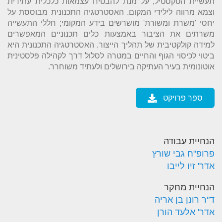
תעשיית הטקסטיל, על מנת להבטיח עצמאות כלכלית עתידית
וצמא מרווה לילידי המקום. האסטרטגיה התכנונית מבוססת על
יחסי 'משרת ומשורת' מושרשים בידע המקומי; חללי התעשייה
משרתים את
הציבור באמצעות כלים תכנוניים המאפשרים
למידה קולקטיבית של תהליך הייצור. האסטרטגיה התכנונית היא
ביטוי לכיסוי הגוף והחיים במטרה לסלול דרך לקהילה פלסטינית
אוטונומית בעיר העתיקה בירושלים ולעתיד משוחרר.
ספר פרויקט
הנחיית עבודה
פרופ"ח גבי שורץ
אדר' זיו לייבו
הנחיית מחקר
ד"ר רונן בן אריה
אדר' אלעד הורן