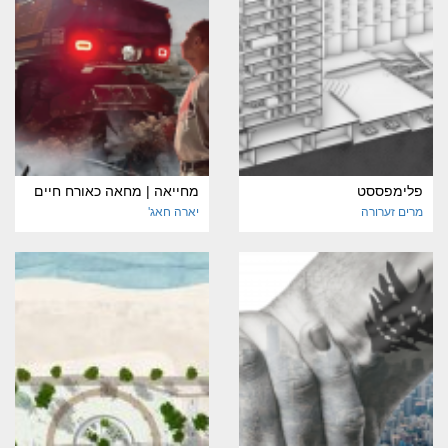
פלימפססט
מחייאה | מחאה כאורח חיים
מרים זערורה
יארה חאג'