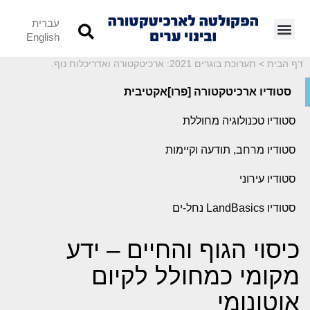
עברית
English
דף הבית
>
תערוכת בוגרים 2021: ארכיטקטורה ואדריכלות נוף.
סטודיו ארכיטקטורה [פרו]אקטיבית
סטודיו טכנולוגיה מחוללת
סטודיו מרחב, תודעה וקיימות
סטודיו עירוני
סטודיו LandBasics נחל-ים
כיסוי הגוף והחיים – ידע
מקומי כמחולל לקיום
אוטונומי