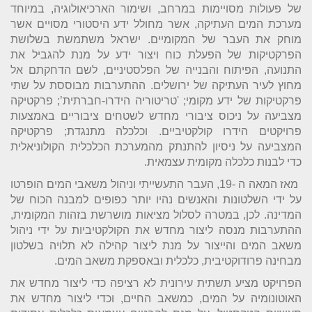
של פעולות מסויימות במרחב, ושימור הארכיאולוגיה, במיוחד
מערכת המים העתיקה, אשר מחולל ידע היסטורי מסויים אשר
מוחק את העבר של המקומיים. ישראל משתמשת בשלושת
הפרקטיקות של הפעלת כוח ויצור ידע על מנת להגביל את
התנועה, הפיתוח והבנייה של הפלסטיניים, לשם הדחקתם אל
מחוץ לעיר העתיקה של ירושלים. ההתערבות מבוססת על שתי
פרקטיקות של ידע מקומי;
'טריטוריה הידרו-חברתית’; פרקטיקה
מצביעה על ניכוס ציבורי מחדש לשטחים ציבוריים באמצעות
פרויקטים הידרו קולקטיביים. וכלכלה מתנגדת; פרקטיקה
המצביעה על ניסיון להתנתק מהמערכת הכלכלית הקולוניאלית
כדי לבנות כלכלה מקומית עצמאית.
מאז המאה ה -19, העבר התעשייתי וניהול משאבי המים הופרטו
על ידי השלטונות והאנשים נהיו יותר כפופים למבנה הכוח של
המדינה. לכן, במטרה לסלול מציאות מושרשת בזהות המקומית,
ההתערבות מנסה ליצור מחדש את הקולקטיביות על ידי ניהול
משאב המים והייצור על מנת ליצור קהילה לא תלויה בשלטון
מבחינה פרודוקטיבית, כלכלית ובאספקת משאב המים.
הפרויקט מציע תשתית עירונית לא רציפה כדי ליצור מחדש את
האוטונומיה על המים, כמשאב החיים, וכדי ליצור מחדש את