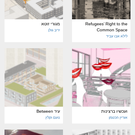
Refugees’ Right to the
מגורי זוטא
Common Space
יריב גולן
לילא אבו עביד
ועכשיו ברצינות
עיר Between
אוריין הכטמן
נועם וקלין