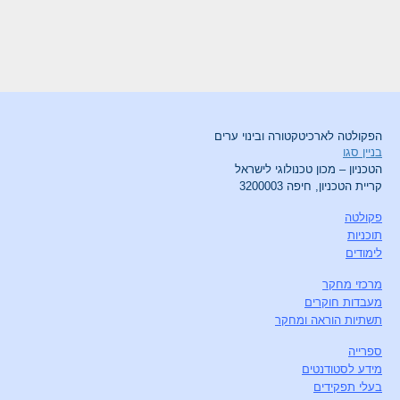
הפקולטה לארכיטקטורה ובינוי ערים
בניין סגו
הטכניון – מכון טכנולוגי לישראל
קריית הטכניון, חיפה 3200003
פקולטה
תוכניות
לימודים
מרכזי מחקר
מעבדות חוקרים
תשתיות הוראה ומחקר
ספרייה
מידע לסטודנטים
בעלי תפקידים