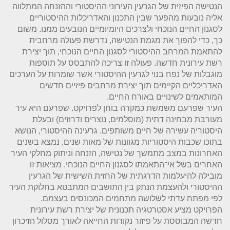
הנטישה הפיזית של הגרעין העירוני ההיסטורי וההזנחה המתלווה
אליה נובעות מהפער שבין התכנון והאדריכלות ההיסטוריים
לסגנון החיים הנוכחי ולצרכים היומיומיים הנובעים ממנו. משום
כך, כדי להפוך את מגמת הנטישה, נדרשת פעולה מרחבית
להתאמת המרחב ההיסטורי לסגנון החיים הנוכחי, תוך יצירת
רשת עירונית חדשה. פעולה זו צריכה להתבסס על תוספות
מוגבלות של נפח בנוי לגרעין ההיסטורי אשר שומרות על הערכים
האדריכליים הקיימים תוך יצירת מרחבים פיזיים חדשים
המותאמים לשינויים באורח החיים.
העיר שפרעם משמשת כמקרה בוחן לפרויקט. שפרעם היא עיר
מעורבת מבחינה דתית (מוסלמים, נוצרים ודרוזים) ובעלת
היסטוריה עשירה של חיים משותפים. גרעינה ההיסטורי, הנושא
בתוכו שכבות היסטוריות מגוונות של מאות שנים, נמצא בשנים
האחרונות במצב מתמשך של נטישה, הזנחה וניתוק מחלקי העיר
האחרים בשל אי־התאמתו לסגנון החיים הנוכחי. מציאות זו
מובילה להיעלמות הדרגתית של החזית השישית של הגרעין
ההיסטורי ולהעצמת הנתק בין התושבים המתבטא בחלוקת העיר
לפי מפתח עדתי לשלושה מתחמים המכונסים בעצמם.
הפרויקט מציע אסטרטגיה תכנונית של יצירת רשת עירונית
חדשה המבוססת על פיזור נקודות החייאה לאורך מסלול הזיכרון