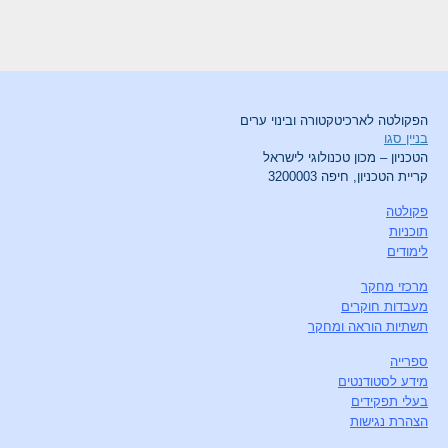
הפקולטה לארכיטקטורה ובינוי ערים
בניין סגו
הטכניון – מכון טכנולוגי לישראל
קריית הטכניון, חיפה 3200003
פקולטה
תוכניות
לימודים
מרכזי מחקר
מעבדות חוקרים
תשתיות הוראה ומחקר
ספרייה
מידע לסטודנטים
בעלי תפקידים
הצהרת נגישות