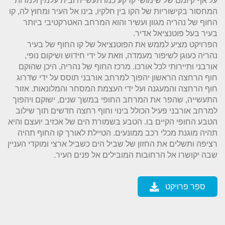
על אף קיומם של שימושי קרקע כמו תעשייה ובית עלמין ולמרות
המחסור בקישוריות של הקו בין חלקיו, בינו אל העיר ומחוץ לה, קו
החוף של נהריה מגוון ועשיר והוא המרחב האטרקטיבי ביותר
בעיר בעל פוטנציאל אדיר.
הפרויקט מציע לממש את הפוטנציאל של קו החוף של בעיר
נהריה כעוגן לשיפור מעמדה, וזאת על ידי חידוש ושיקום נופי,
אורבני ותיירותי לכל אורכו. מרכז החוף של נהריה, היכן שהוקם
חוף הרחצה הראשון יהפוך למרחב אורבני תוסס על ידי שדרוג
חוף הרחצה והמעגנה ועל ידי העצמת המסחר והמלונאות. אזור
התעשייה, שהפר את המרחב החופי במשך שנים, ישוקם ויהפוך
למרחב אורבני פעיל הכולל בינוי וחוף רחצה חדשים תוך שילוב
הטבע החופי הקיים בו. הטבע בשמורת הים של אכזיב יועצם והיא
תהיה מוגנת מכלי רכב ממונעים. הטיילת לאורך קו החוף תהיה
רציפה ותשלים את החזון של שביל הים כשביל ארצי ומוקדי העניין
שבה יקושרו אל הרחובות המובילים אל פנים העיר.
ספר פרויקט