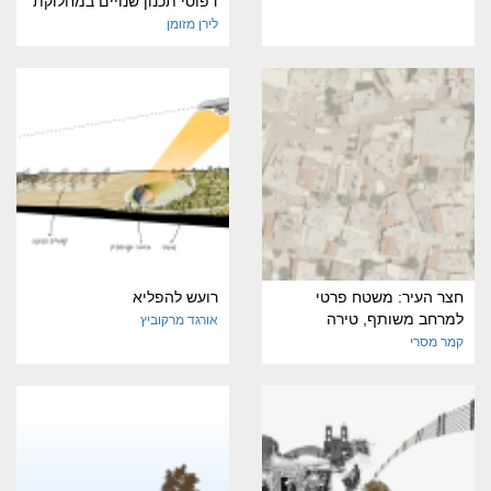
דפוסי תכנון שנויים במחלוקת
לירן מזומן
חצר העיר: משטח פרטי
רועש להפליא
למרחב משותף, טירה
אורגד מרקוביץ
קמר מסרי