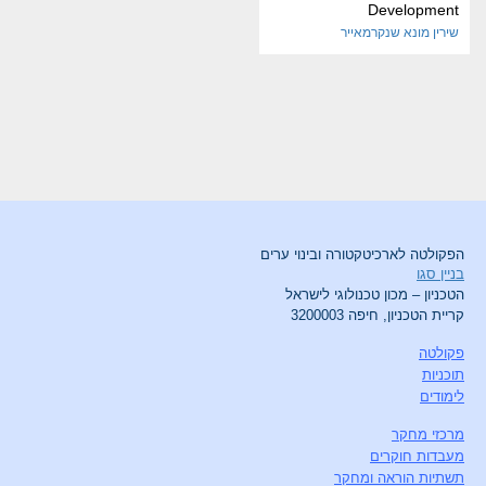
Development
שירין מונא שנקרמאייר
הפקולטה לארכיטקטורה ובינוי ערים
בניין סגו
הטכניון – מכון טכנולוגי לישראל
קריית הטכניון, חיפה 3200003
פקולטה
תוכניות
לימודים
מרכזי מחקר
מעבדות חוקרים
תשתיות הוראה ומחקר