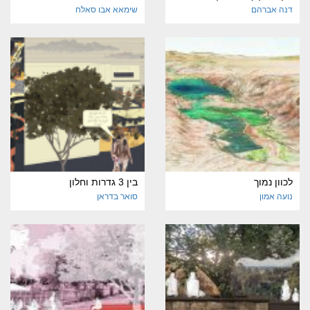
דנה אברהם
שימאא אבו סאלח
לכוון נמוך
בין 3 גדרות וחלון
נועה אמון
סואר בדראן