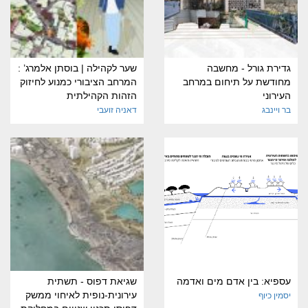
גדירת גורל - מחשבה
שער לקהילה | בוסתן אלמרג’ :
מחודשת על תיחום במרחב
המרחב הציבורי כמנוע לחיזוק
העירוני
הזהות הקהילתית
בר ויינבג
דאניה זועבי
עספיא: בין אדם מים ואדמה
שגיאת דפוס - תשתית
עירונית-נופית לאיחוי ממשק
יסמין כיוף