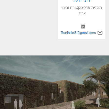
רוני הלל
תוכנית ארכיטקטורה ובינוי
ערים
Ronihillel5@gmail.com