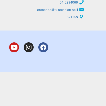
04-8294066
erosenbe@tx.technion.ac.il
סגו 521