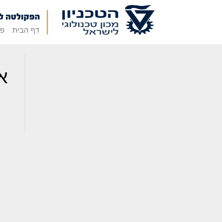
דף הבית
פק
א