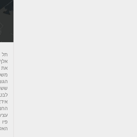
את 
משכו
הגומ
ששור
לבטי
אידא
החני
עצים
פיו
האקל