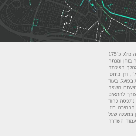
תל אביב היא עיר בעלת תשתיות ירוקות ראויות לציון: היער העירוני שלה כולל כ־175
 המחקר בוחן ומנתח
הלך הפיכתה
, ודן ביחסי
 בפועל. בעוד
נטיעתם חשפה
צורך להתאים
 נתפסה כחוד
הבחירה בזני
ן במעלה שעל
עמוד השדרה