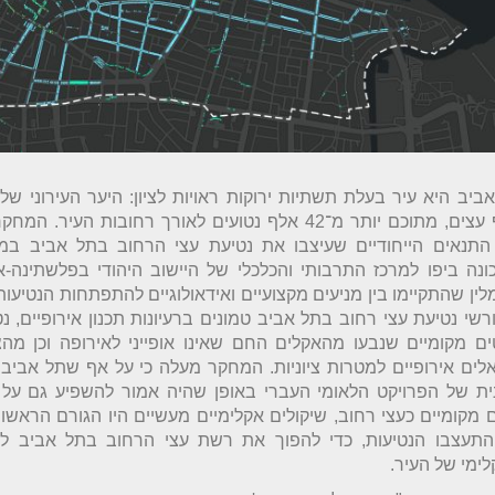
אלף עצים, מתוכם יותר מ־42 אלף נטועים לאורך רחובות העיר.
התנאים הייחודיים שעיצבו את נטיעת עצי הרחוב בתל אביב במ
נה ביפו למרכז התרבותי והכלכלי של היישוב היהודי בפלשתינה-א"י
לין שהתקיימו בין מניעים מקצועיים ואידאולוגיים להתפתחות הנטיעות
שי נטיעת עצי רחוב בתל אביב טמונים ברעיונות תכנון אירופיים, 
ם מקומיים שנבעו מהאקלים החם שאינו אופייני לאירופה וכן מה
לים אירופיים למטרות ציוניות. המחקר מעלה כי על אף שתל אביב
ת של הפרויקט הלאומי העברי באופן שהיה אמור להשפיע גם על 
 מקומיים כעצי רחוב, שיקולים אקלימיים מעשיים היו הגורם הראשו
 התעצבו הנטיעות, כדי להפוך את רשת עצי הרחוב בתל אביב ל
ימי של העיר.