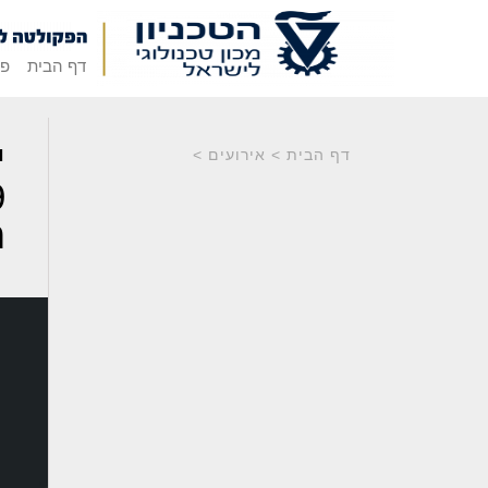
דף הבית
פק
י
דף הבית
>
אירועים
>
ה