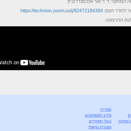
 המחקר: ד"ר אור אלכסנדרוביץ'
ר לחדר הזום:
https://technion.zoom.us/j/92472184384
טת ההרצאה:
ספרייה
ם
מידע לסטודנטים
 ומחקר
בעלי תפקידים
הצהרת נגישות